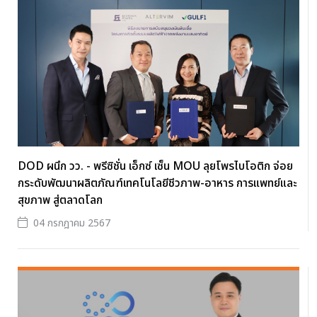
DOD ผนึก วว. - พรีซิชั่น เอ็กซ์ เซ็น MOU ลุยโพรไบโอติก จ่อย
กระดับพัฒนาผลิตภัณฑ์เทคโนโลยีชีวภาพ-อาหาร การแพทย์และ
สุขภาพ สู่ตลาดโลก
04 กรกฎาคม 2567