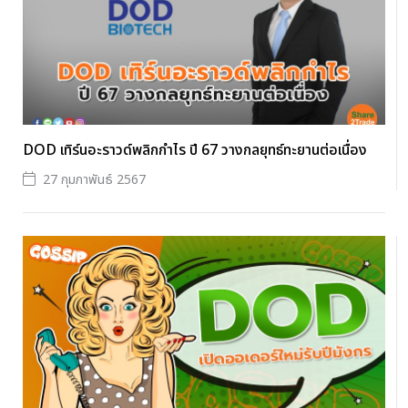
DOD เทิร์นอะราวด์พลิกกำไร ปี 67 วางกลยุทธ์ทะยานต่อเนื่อง
27 กุมภาพันธ์ 2567