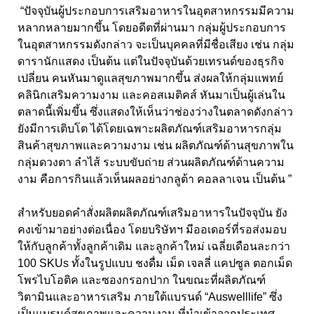
“ปัจจุบันผู้ประกอบการเสริมอาหารในอุตสาหกรรมมีความ
หลากหลายมากขึ้น โดยอดีตที่ผ่านมา กลุ่มผู้ประกอบการ
ในอุตสาหกรรมดังกล่าว จะเป็นบุคคลที่มีชื่อเสียง เช่น กลุ่ม
ดารานักแสดง เป็นต้น แต่ในปัจจุบันด้วยเทรนด์ของธุรกิจ
เปลี่ยน คนหันมาดูแลสุขภาพมากขึ้น ส่งผลให้กลุ่มแพทย์
คลินิกเสริมความงาม และคอสเมติคส์ หันมาเป็นผู้เล่นใน
ตลาดนี้เพิ่มขึ้น ซึ่งแสดงให้เห็นว่าช่องว่างในตลาดดังกล่าว
ยังมีการเติบโต ได้โดยเฉพาะผลิตภัณฑ์เสริมอาหารกลุ่ม
สินค้าสุขภาพและความงาม เช่น ผลิตภัณฑ์ด้านสุขภาพใน
กลุ่มดวงตา ลำไส้ ระบบขับถ่าย ส่วนผลิตภัณฑ์ด้านความ
งาม คือการกินแล้วเห็นผลอย่างกลูต้า คอลลาเจน เป็นต้น ”
สำหรับยอดคำสั่งผลิตผลิตภัณฑ์เสริมอาหารในปัจจุบัน ยัง
คงเข้ามาอย่างต่อเนื่อง โดยบริษัทฯ มีออเดอร์ที่รอส่งมอบ
ให้กับลูกค้าทั้งลูกค้าเดิม และลูกค้าใหม่ เฉลี่ยเดือนละกว่า
100 SKUs ทั้งในรูปแบบ ชงดื่ม เม็ด เจลลี่ แคปซูล ตอกเม็ด
โพรไบโอติค และซองกรอกปาก ในขณะที่ผลิตภัณฑ์
วิตามินและอาหารเสริม ภายใต้แบรนด์ “Auswelllife” ซึ่ง
เป็นแบรนด์สุขภาพและความงาม ที่นำเข้าจากประเทศ