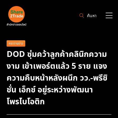
ค้นหา
กระดานข่าว
DOD ซุ่มคว้าลูกค้าคลินิกความ
งาม เข้าเพอร์ตแล้ว 5 ราย แจง
ความคืบหน้าหลังผนึก วว.-พรีซิ
ชั่น เอ็กซ์ อยู่ระหว่างพัฒนา
โพรไบโอติก