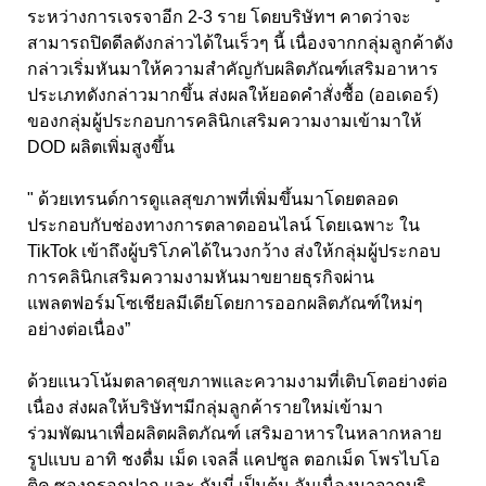
ระหว่างการเจรจาอีก 2-3 ราย โดยบริษัทฯ คาดว่าจะ
สามารถปิดดีลดังกล่าวได้ในเร็วๆ นี้ เนื่องจากกลุ่มลูกค้าดัง
กล่าวเริ่มหันมาให้ความสำคัญกับผลิตภัณฑ์เสริมอาหาร
ประเภทดังกล่าวมากขึ้น ส่งผลให้ยอดคำสั่งซื้อ (ออเดอร์)
ของกลุ่มผู้ประกอบการคลินิกเสริมความงามเข้ามาให้
DOD ผลิตเพิ่มสูงขึ้น
" ด้วยเทรนด์การดูแลสุขภาพที่เพิ่มขึ้นมาโดยตลอด
ประกอบกับช่องทางการตลาดออนไลน์ โดยเฉพาะ ใน
TikTok เข้าถึงผู้บริโภคได้ในวงกว้าง ส่งให้กลุ่มผู้ประกอบ
การคลินิกเสริมความงามหันมาขยายธุรกิจผ่าน
แพลตฟอร์มโซเชียลมีเดียโดยการออกผลิตภัณฑ์ใหม่ๆ
อย่างต่อเนื่อง”
ด้วยแนวโน้มตลาดสุขภาพและความงามที่เติบโตอย่างต่อ
เนื่อง ส่งผลให้บริษัทฯมีกลุ่มลูกค้ารายใหม่เข้ามา
ร่วมพัฒนาเพื่อผลิตผลิตภัณฑ์ เสริมอาหารในหลากหลาย
รูปแบบ อาทิ ชงดื่ม เม็ด เจลลี่ แคปซูล ตอกเม็ด โพรไบโอ
ติค ซองกรอกปาก และ กัมมี่ เป็นต้น อันเนื่องมาจากบริ