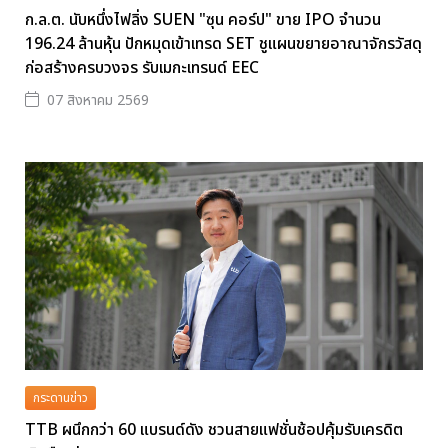
ก.ล.ต. นับหนึ่งไฟลิ่ง SUEN "ซุน คอร์ป" ขาย IPO จำนวน
196.24 ล้านหุ้น ปักหมุดเข้าเทรด SET ชูแผนขยายอาณาจักรวัสดุ
ก่อสร้างครบวงจร รับเมกะเทรนด์ EEC
07 สิงหาคม 2569
กระดานข่าว
TTB ผนึกกว่า 60 แบรนด์ดัง ชวนสายแฟชั่นช้อปคุ้มรับเครดิต