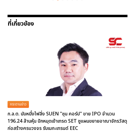
ที่เกี่ยวข้อง
กระดานข่าว
ก.ล.ต. นับหนึ่งไฟลิ่ง SUEN "ซุน คอร์ป" ขาย IPO จำนวน
196.24 ล้านหุ้น ปักหมุดเข้าเทรด SET ชูแผนขยายอาณาจักรวัสดุ
ก่อสร้างครบวงจร รับเมกะเทรนด์ EEC