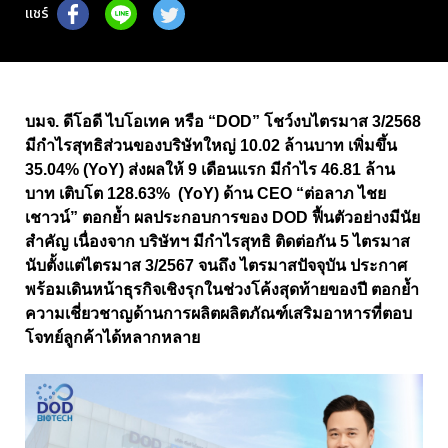
แชร์
บมจ. ดีโอดี ไบโอเทค หรือ “
DOD”
โชว์งบไตรมาส
3/2568
มีกำไรสุทธิส่วนของบริษัทใหญ่
10.02
ล้านบาท เพิ่มขึ้น
35.04%
(
YoY
)
ส่งผลให้
9
เดือนแรก มีกำไร
46.81
ล้าน
บาท เติบโต
128.63% (YoY)
ด้าน
CEO
“ต่อลาภ ไชย
เชาวน์” ตอกย้ำ ผลประกอบการของ
DOD
ฟื้นตัวอย่างมีนัย
สำคัญ เนื่องจาก บริษัทฯ มีกำไรสุทธิ ติดต่อกัน 5 ไตรมาส
นับตั้งแต่ไตรมาส 3/2567 จนถึง ไตรมาสปัจจุบัน
ประกาศ
พร้อมเดินหน้าธุรกิจเชิงรุกในช่วงโค้งสุดท้ายของปี ตอกย้ำ
ความเชี่ยวชาญด้านการผลิตผลิตภัณฑ์เสริมอาหารที่ตอบ
โจทย์ลูกค้าได้หลากหลาย