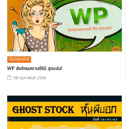
ส้มซ่าส์ขาเม้าส์
WP ส่งซิกผลงานปี65 สุดแจ่ม!
08 กุมภาพันธ์ 2566