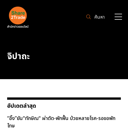
ค้นหา
จิปาถะ
อัปเดตล่าสุด
“อิ๊ง”ยัน"ทักษิณ" ผ่าตัด-พักฟื้น ป่วยหลายโรค-รอขอพัก
โทษ