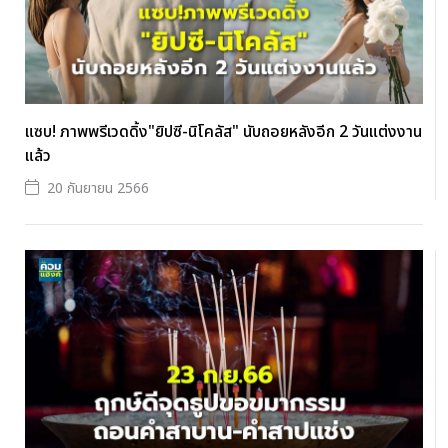
แซบ! ภาพพรีเวดดิ้ง"ยิปซี-นิโคลัส" นับถอยหลังอีก 2 วันแต่งงาน
แล้ว
20 กันยายน 2566