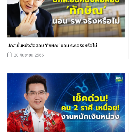
ปภส.ยื่นหนังสือสอบ ‘ทักษิณ’ นอน รพ.จริงหรือไม่
20 กันยายน 2566