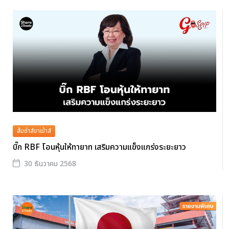
ส้มซ่าส์ขาเม้าส์
บิ๊ก RBF โอนหุ้นให้ทายาท เสริมความแข็งแกร่งระยะยาว
30 ธันวาคม 2568