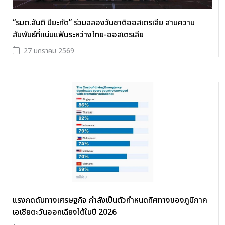
“รมต.สันติ ปิยะทัต” ร่วมฉลองวันชาติออสเตรเลีย สานความ
สัมพันธ์ที่แน่นแฟ้นระหว่างไทย-ออสเตรเลีย
27 มกราคม 2569
แรงกดดันทางเศรษฐกิจ กำลังเป็นตัวกำหนดทิศทางของภูมิภาค
เอเชียตะวันออกเฉียงใต้ในปี 2026