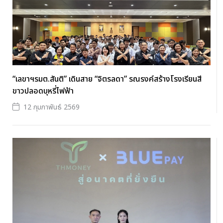
“เลขาฯรมต.สันติ” เดินสาย “จิตรลดา” รณรงค์สร้างโรงเรียนสี
ขาวปลอดบุหรี่ไฟฟ้า
12 กุมภาพันธ์ 2569