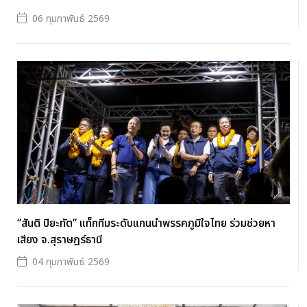
06 กุมภาพันธ์ 2569
“สันติ ปิยะทัต” แท็กทีมระดับแกนนำพรรคภูมิใจไทย ร่วมช่วยหา
เสียง จ.สุราษฎร์ธานี
04 กุมภาพันธ์ 2569