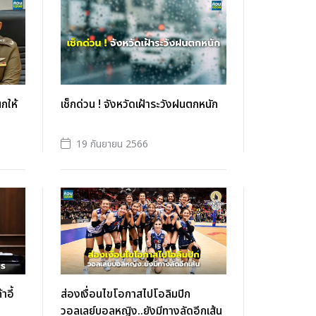
กให้
เช็กด่วน ! จังหวัดเฝ้าระวังฝนตกหนัก
19 กันยายน 2566
าอี้
ส่องเงื่อนไขโอกาสไปโอลิมปิก
วอลเลย์บอลหญิง..ยังมีทางลัดอีกเส้น