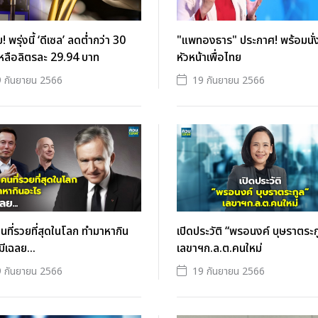
 พรุ่งนี้ ‘ดีเซล’ ลดต่ำกว่า 30
"แพทองธาร" ประกาศ! พร้อมนั่
หลือลิตรละ 29.94 บาท
หัวหน้าเพื่อไทย
 กันยายน 2566
19 กันยายน 2566
คนที่รวยที่สุดในโลก ทำมาหากิน
เปิดประวัติ “พรอนงค์ บุษราตระก
มีเฉลย...
เลขาฯก.ล.ต.คนใหม่
 กันยายน 2566
19 กันยายน 2566