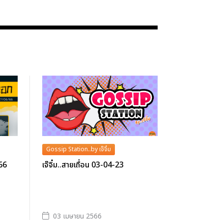
Gossip Station..by เจ๊จิ๋ม
566
เจ๊จิ๋ม..สายเถื่อน 03-04-23
03 เมษายน 2566