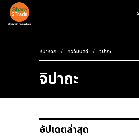
ร
หน้าหลัก
คอลัมนิสต์
จิปาถะ
จิปาถะ
อัปเดตล่าสุด