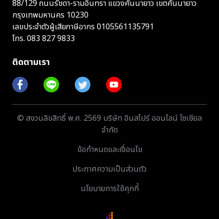
88/129 ถนนรัชดา-รามอินทรา แขวงคันนายาว เขตคันนายาว
กรุงเทพมหานคร 10230
เลขประจำตัวผู้เสียภาษีอากร 0105561135791
โทร.
083 827 9833
ติดตามเรา
© สงวนลิขสิทธิ์ พ.ศ. 2569 บริษัท อินสไปร์ ออนไลน์ โซเชียล
จำกัด
ข้อกำหนดและเงื่อนไข
ประกาศความเป็นส่วนตัว
นโยบายการใช้คุกกี้