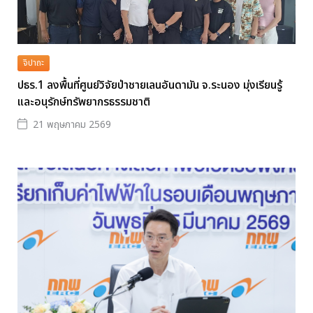
จิปาถะ
ปธร.1 ลงพื้นที่ศูนย์วิจัยป่าชายเลนอันดามัน จ.ระนอง มุ่งเรียนรู้
และอนุรักษ์ทรัพยากรธรรมชาติ
21 พฤษภาคม 2569