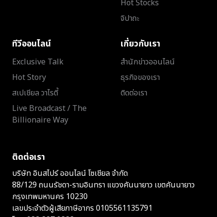
Hot Stocks
จิปาถะ
ทีวีออนไลน์
เกี่ยวกับเรา
Exclusive Talk
สำนักข่าวออนไลน์
Hot Story
ธุรกิจของเรา
สเปเชียล วาไรตี้
ติดต่อเรา
Live Broadcast / The
Billionaire Way
ติดต่อเรา
บริษัท อินสไปร์ ออนไลน์ โซเชียล จำกัด
88/129 ถนนรัชดา-รามอินทรา แขวงคันนายาว เขตคันนายาว
กรุงเทพมหานคร 10230
เลขประจำตัวผู้เสียภาษีอากร 0105561135791