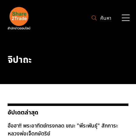
ค้นหา
จิปาถะ
อัปเดตล่าสุด
ฮือฮา!! พระอาทิตย์ทรงกลด ขณะ "พีระพันธุ์" สักการะ
หลวงพ่อเจ็ดกษัตริย์