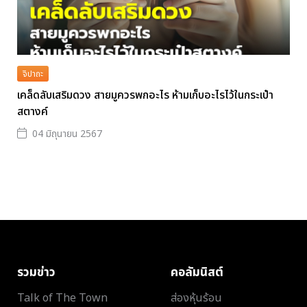
จิปาถะ
เคล็ดลับเสริมดวง สายมูควรพกอะไร ห้ามเก็บอะไรไว้ในกระเป๋า
สตางค์
04 มิถุนายน 2567
รวมข่าว
คอลัมนิสต์
Talk of The Town
ส่องหุ้นร้อน