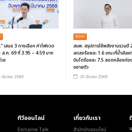
ะ
จิปาถะ
” เสนอ 3 ทางเลือก ค่าไฟงวด
สนพ. สรุปการใช้พลังงานรวมปี
- ส.ค. 69 ที่ 3.95 – 4.59 บาท
ลดลงร้อยละ 1.6 ขณะที่น้ำมันเคร
่วย
บินโตร้อยละ 7.5 สอดคล้องท่องเ
ขยายตัว
 มีนาคม 2569
20 มีนาคม 2569
ทีวีออนไลน์
เกี่ยวกับเรา
ต
บ
Exclusive Talk
สำนักข่าวออนไลน์