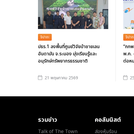
จิปาถะ
จิปาถ
ปธร.1 ลงพื้นที่ศูนย์วิจัยป่าชายเลน
“กกพ.
อันดามัน จ.ระนอง มุ่งเรียนรู้และ
พ.ค. 
อนุรักษ์ทรัพยากรธรรมชาติ
ต่อหน
21 พฤษภาคม 2569
25
รวมข่าว
คอลัมนิสต์
Talk of The Town
ส่องหุ้นร้อน