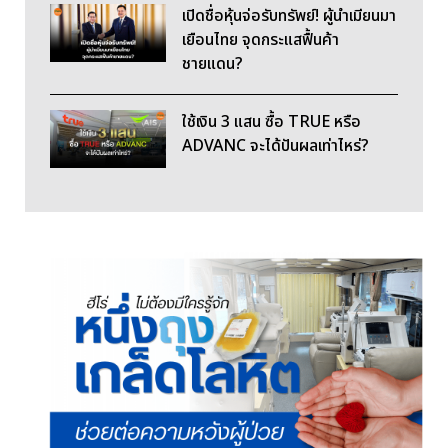
เปิดชื่อหุ้นจ่อรับทรัพย์! ผู้นำเมียนมา
เยือนไทย จุดกระแสฟื้นค้า
ชายแดน?
ใช้เงิน 3 แสน ซื้อ TRUE หรือ
ADVANC จะได้ปันผลเท่าไหร่?