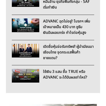
หมื่นล้าน ธุรกิจฟื้นทั้งกลุ่ม - SAF
เริ่มทำเงิน
ADVANC ฉุดไม่อยู่! โบรกฯ เพิ่ม
เป้าหมายเป็น 430 บาท ชูธีม
เงินปันผลแกร่ง กำไรต่อหุ้นสูง
เปิดชื่อหุ้นจ่อรับทรัพย์! ผู้นำเมียนมา
เยือนไทย จุดกระแสฟื้นค้า
ชายแดน?
ใช้เงิน 3 แสน ซื้อ TRUE หรือ
ADVANC จะได้ปันผลเท่าไหร่?