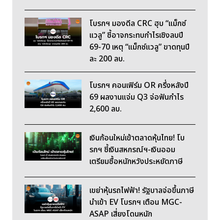
โบรกฯ มองดีล CRC ฮุบ “แม็กซ์
แวลู” ชี้อาจกระทบกำไรเชิงลบปี
69-70 เหตุ “แม็กซ์แวลู” ขาดทุนปี
ละ 200 ลบ.
โบรกฯ คอนเฟิร์ม OR ครึ่งหลังปี
69 ผลงานแจ่ม Q3 จ่อฟันกำไร
2,600 ลบ.
เงินก้อนใหม่เข้าตลาดหุ้นไทย! โบ
รกฯ ชี้เงินสหกรณ์ฯ-เงินออม
เตรียมซื้อหนักหวังประหยัดภาษี
เขย่าหุ้นรถไฟฟ้า! รัฐบาลจ่อขึ้นภาษี
นำเข้า EV โบรกฯ เตือน MGC-
ASAP เสี่ยงโดนหนัก