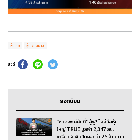
หุ้นไทย
หุ้นเวียดนาม
แชร์
ยอดนิยม
“หมอพงศ์ศักดิ์” อู้ฟู่! โผล่ถือหุ้น
ใหญ่ TRUE มูลค่า 2,347 ลบ.
เตรียมรับเงินปันผลกว่า 26 ล้านบาท