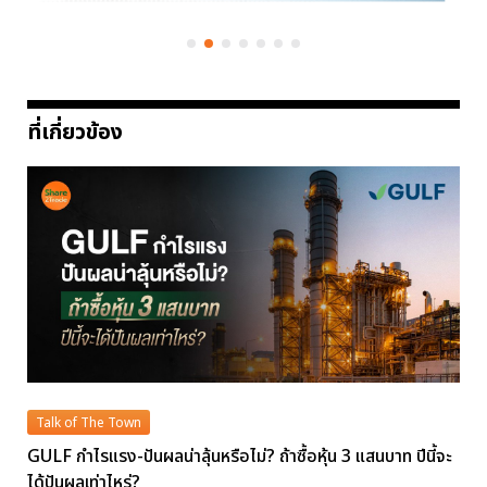
ที่เกี่ยวข้อง
Talk of The Town
GULF กำไรแรง-ปันผลน่าลุ้นหรือไม่? ถ้าซื้อหุ้น 3 แสนบาท ปีนี้จะ
ได้ปันผลเท่าไหร่?