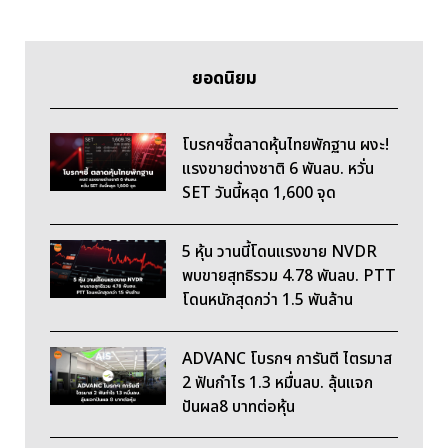
ยอดนิยม
โบรกฯชี้ตลาดหุ้นไทยพักฐาน ผงะ!
แรงขายต่างชาติ 6 พันลบ. หวั่น
SET วันนี้หลุด 1,600 จุด
5 หุ้น วานนี้โดนแรงขาย NVDR
พบขายสุทธิรวม 4.78 พันลบ. PTT
โดนหนักสุดกว่า 1.5 พันล้าน
ADVANC โบรกฯ การันตี ไตรมาส
2 ฟันกำไร 1.3 หมื่นลบ. ลุ้นแจก
ปันผล8 บาทต่อหุ้น