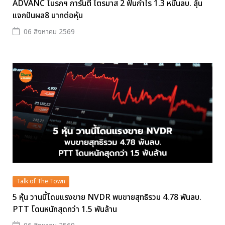
ADVANC โบรกฯ การันตี ไตรมาส 2 ฟันกำไร 1.3 หมื่นลบ. ลุ้น
แจกปันผล8 บาทต่อหุ้น
06 สิงหาคม 2569
Talk of The Town
5 หุ้น วานนี้โดนแรงขาย NVDR พบขายสุทธิรวม 4.78 พันลบ.
PTT โดนหนักสุดกว่า 1.5 พันล้าน