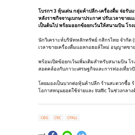
โบรกฯ 3 หุ้นเด่น กลุ่มค้าปลีก-เครื่องดื่ม จ่อร
หลังราชกิจจานุเบกษาประกาศ ปรับเวลาขายเแอลกอ
เป็นต้นไป พร้อมออกข้อยกเว้นให้สนามบิน โรงแ
นักวิเคราะห์บริษัทหลักทรัพย์ กสิกรไทย จำกั
เวลาขายเครื่องดื่มแอลกอฮอล์ใหม่ อนุญาตขายได้
พร้อมเปิดข้อยกเว้นเพิ่มเติมสำหรับสนามบิน โรง
สอดคล้องกับภาวะเศรษฐกิจและการท่องเที่ยวปัจ
โดยมองเป็นบวกต่อหุ้นค้าปลีก ร้านสะดวกซื้อ
โอกาสหนุนยอดใช้จ่ายและ traffic ในช่วงกลางคืน
CBG
CRC
CPALL