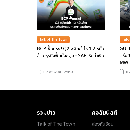
Talk of The Town
Talk
BCP ฟื้นแรง! Q2 พลิกกำไร 1.2 หมื่น
GULF 
ล้าน ธุรกิจฟื้นทั้งกลุ่ม - SAF เริ่มทำเงิน
ครึ่ง
MW เ
07 สิงหาคม 2569
07
รวมข่าว
คอลัมนิสต์
Talk of The Town
ส่องหุ้นร้อน