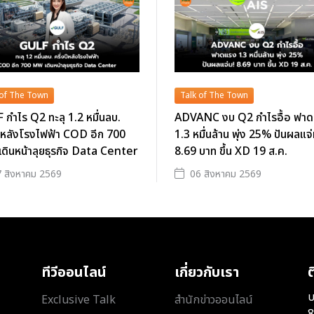
 of The Town
Talk of The Town
กำไร Q2 ทะลุ 1.2 หมื่นลบ.
ADVANC งบ Q2 กำไรอื้อ ฟา
ปีหลังโรงไฟฟ้า COD อีก 700
1.3 หมื่นล้าน พุ่ง 25% ปันผลแจ่
ดินหน้าลุยธุรกิจ Data Center
8.69 บาท ขึ้น XD 19 ส.ค.
 สิงหาคม 2569
06 สิงหาคม 2569
ทีวีออนไลน์
เกี่ยวกับเรา
ต
บ
Exclusive Talk
สำนักข่าวออนไลน์
8