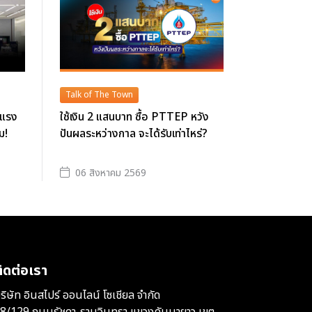
Talk of The Town
ดแรง
ใช้เงิน 2 แสนบาท ซื้อ PTTEP หวัง
ม!
ปันผลระหว่างกาล จะได้รับเท่าไหร่?
06 สิงหาคม 2569
ิดต่อเรา
ริษัท อินสไปร์ ออนไลน์ โซเชียล จำกัด
8/129 ถนนรัชดา-รามอินทรา แขวงคันนายาว เขต