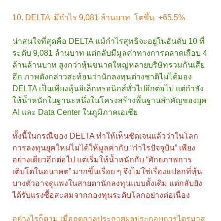
10. DELTA มีกำไร 9,081 ล้านบาท โตขึ้น +65.5%
น่าสนใจที่สุดคือ DELTA แม้กำไรสุทธิจะอยู่ในอันดับ 10 ที่
ระดับ 9,081 ล้านบาท แต่กลับมีมูลค่าทางการตลาดเกือบ 4
ล้านล้านบาท สูงกว่าหุ้นขนาดใหญ่หลายบริษัทรวมกันเสีย
อีก ภาพดังกล่าวสะท้อนว่านักลงทุนต่างชาติไม่ได้มอง
DELTA เป็นเพียงหุ้นอิเล็กทรอนิกส์ทั่วไปอีกต่อไป แต่กำลัง
ให้น้ำหนักในฐานะหนึ่งในโครงสร้างพื้นฐานสำคัญของยุค
AI และ Data Center ในภูมิภาคเอเชีย
ทั้งนี้ในกรณีของ DELTA ทำให้เห็นชัดเจนแล้วว่าในโลก
การลงทุนยุคใหม่ไม่ได้ให้มูลค่ากับ “กำไรปัจจุบัน” เพียง
อย่างเดียวอีกต่อไป แต่เริ่มให้น้ำหนักกับ “ศักยภาพการ
เติบโตในอนาคต” มากขึ้นเรื่อย ๆ จึงไม่ใช่เรื่องแปลกที่หุ้น
บางตัวอาจดูแพงในสายตานักลงทุนแบบดั้งเดิม แต่กลับยัง
ได้รับแรงซื้อสะสมจากกองทุนระดับโลกอย่างต่อเนื่อง
อย่างไรก็ตาม เมื่อฤดูกาลประกาศผลประกอบการไตรมาส