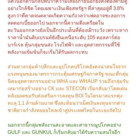
แต่ในอีกด้านกลับพบว่าความเสี่ยงภายนอกยังคงต้องตามดู
อย่างใกล้ชิด โดยเฉพาะเงินเฟ้อสหรัฐฯ ที่ล่าสุดอยู่ที่ 3.8%
สูงกว่าที่คาดจนตลาดเกิดความกังวลว่าเฟดอาจชะลอการ
ลดดอกเบี้ยออกไป นอกจากนี้ความตึงเครียดใน
ตะวันออกกลางยังเป็นอีกประเด็นที่ต้องเฝ้าระวัง เพราะหาก
ราคาน้ำมันดิบเบรนท์ยังยืนเหนือระดับ 105 ดอลลาร์ต่อ
บาร์เรล หุ้นกลุ่มขนส่ง โรงไฟฟ้า และอุตสาหกรรมที่ใช้
พลังงานเข้มข้นก็จะเริ่มได้รับผลกระทบ
ส่วนทางกลุ่มค้าปลีกและอุปโภคบริโภคยังคงน่าสนใจจาก
แรงหนุนของมาตรการกระตุ้นเศรษฐกิจภาครัฐ ขณะที่กลุ่ม
นิคมอุตสาหกรรมอย่าง WHA และ WHAUP รวมถึงกลุ่มรับ
เหมาก่อสร้างอย่าง CK และ STECON เริ่มกลับมาโดดเด่น
หลังยอดขอรับส่งเสริมการลงทุน BOI ในไตรมาสแรกพุ่ง
ทะลุ 1.1 ล้านล้านบาท ซึ่งสะท้อนว่าเม็ดเงินลงทุนจากต่าง
ชาติอาจกำลังทยอยไหลเข้าสู่ประเทศไทยในระยะถัดไป
นอกจากนี้กลุ่มพลังงานสะอาดและสาธารณูปโภคอย่าง
GULF และ GUNKUL ก็เริ่มกลับมาได้รับความสนใจอีก