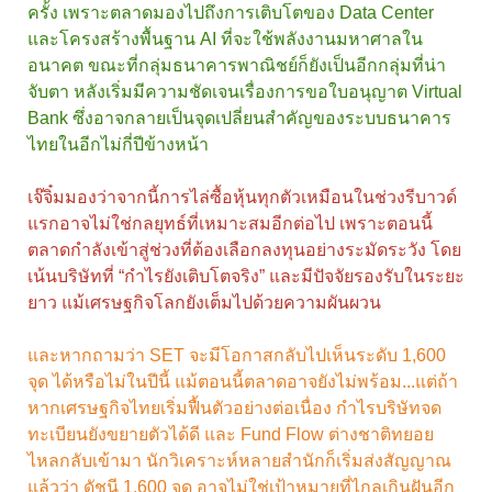
ครั้ง เพราะตลาดมองไปถึงการเติบโตของ Data Center
และโครงสร้างพื้นฐาน AI ที่จะใช้พลังงานมหาศาลใน
อนาคต ขณะที่กลุ่มธนาคารพาณิชย์ก็ยังเป็นอีกกลุ่มที่น่า
จับตา หลังเริ่มมีความชัดเจนเรื่องการขอใบอนุญาต Virtual
Bank ซึ่งอาจกลายเป็นจุดเปลี่ยนสำคัญของระบบธนาคาร
ไทยในอีกไม่กี่ปีข้างหน้า
เจ๊จิ๋มมองว่าจากนี้การไล่ซื้อหุ้นทุกตัวเหมือนในช่วงรีบาวด์
แรกอาจไม่ใช่กลยุทธ์ที่เหมาะสมอีกต่อไป เพราะตอนนี้
ตลาดกำลังเข้าสู่ช่วงที่ต้องเลือกลงทุนอย่างระมัดระวัง โดย
เน้นบริษัทที่ “กำไรยังเติบโตจริง” และมีปัจจัยรองรับในระยะ
ยาว แม้เศรษฐกิจโลกยังเต็มไปด้วยความผันผวน
และหากถามว่า SET จะมีโอกาสกลับไปเห็นระดับ 1,600
จุด ได้หรือไม่ในปีนี้ แม้ตอนนี้ตลาดอาจยังไม่พร้อม...แต่ถ้า
หากเศรษฐกิจไทยเริ่มฟื้นตัวอย่างต่อเนื่อง กำไรบริษัทจด
ทะเบียนยังขยายตัวได้ดี และ Fund Flow ต่างชาติทยอย
ไหลกลับเข้ามา นักวิเคราะห์หลายสำนักก็เริ่มส่งสัญญาณ
แล้วว่า ดัชนี 1,600 จุด อาจไม่ใช่เป้าหมายที่ไกลเกินฝันอีก