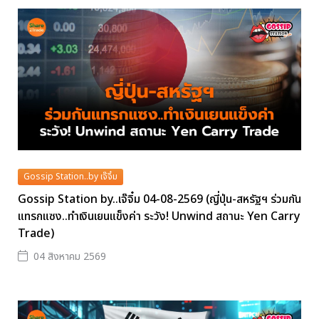
Gossip Station..by เจ๊จิ๋ม
Gossip Station by..เจ๊จิ๋ม 04-08-2569 (ญี่ปุ่น-สหรัฐฯ ร่วมกัน
แทรกแซง..ทำเงินเยนแข็งค่า ระวัง! Unwind สถานะ Yen Carry
Trade)
04 สิงหาคม 2569