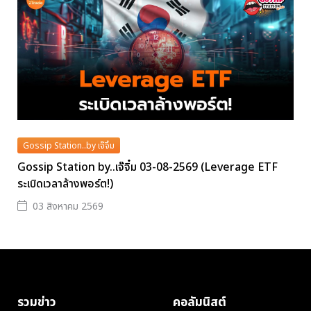
Gossip Station..by เจ๊จิ๋ม
Gossip Station by..เจ๊จิ๋ม 03-08-2569 (Leverage ETF
ระเบิดเวลาล้างพอร์ต!)
03 สิงหาคม 2569
รวมข่าว
คอลัมนิสต์