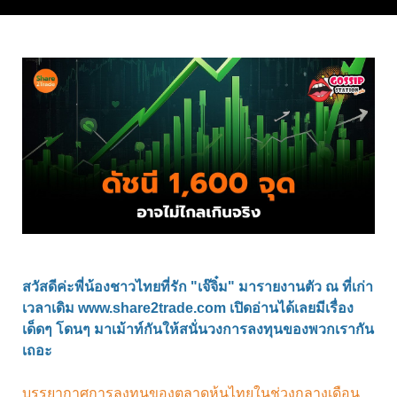
สวัสดีค่ะพี่น้องชาวไทยที่รัก "เจ๊จิ๋ม" มารายงานตัว ณ ที่เก่า
เวลาเดิม www.share2trade.com เปิดอ่านได้เลยมีเรื่อง
เด็ดๆ โดนๆ มาเม้าท์กันให้สนั่นวงการลงทุนของพวกเรากัน
เถอะ
บรรยากาศการลงทุนของตลาดหุ้นไทยในช่วงกลางเดือน