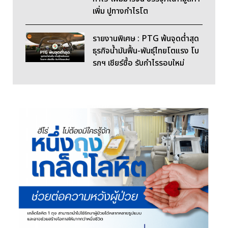
เพิ่ม ปูทางกำไรโต
รายงานพิเศษ : PTG พ้นจุดต่ำสุด
ธุรกิจน้ำมันฟื้น-พันธุ์ไทยโตแรง โบ
รกฯ เชียร์ซื้อ รับกำไรรอบใหม่