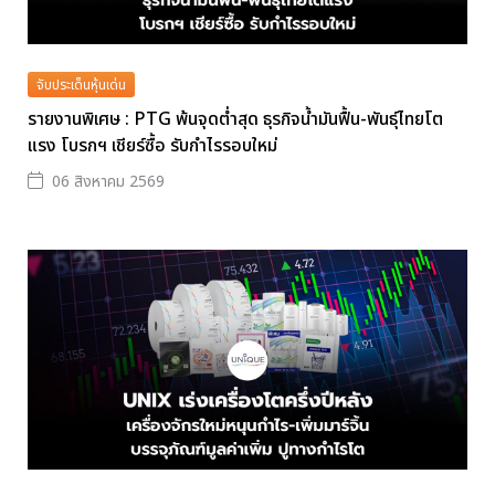
จับประเด็นหุ้นเด่น
รายงานพิเศษ : PTG พ้นจุดต่ำสุด ธุรกิจน้ำมันฟื้น-พันธุ์ไทยโต
แรง โบรกฯ เชียร์ซื้อ รับกำไรรอบใหม่
06 สิงหาคม 2569