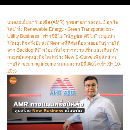
บมจ.เอเอ็มอาร์ เอเซีย (AMR) รุกขยายการลงทุน 3 ธุรกิจ
ใหม่ ทั้ง Renewable Energy - Green Transportation -
Utility Business ฟากซีอีโอ "ณัฏฐชัย ศิริโก" ระบุแนว
โน้มธุรกิจครึ่งปีหลังมีทิศทางที่ดีต่อเนื่อง ทยอยรับรู้รายได้
จาก Backlog ที่มี พร้อมมั่นใจกวาดงานเพิ่ม และเดินหน้า
กลยุทธ์ลงทุนธุรกิจใหม่สร้าง New S-Curve เพิ่มสัดส่วน
รายได้ recurring income หนุนผลงานปีนี้เติบโตเข้าเป้า 10-
20%