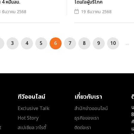
น 4 หมื่นลบ.
โดนใจผู้บริโภค
 ธันวาคม 2568
19 ธันวาคม 2568
3
4
5
6
7
8
9
10
...
ทีวีออนไลน์
เกี่ยวกับเรา
ต
บ
Exclusive Talk
สำนักข่าวออนไลน์
8
Hot Story
ธุรกิจของเรา
ค
t
สเปเชียล วาไรตี้
ติดต่อเรา
เ