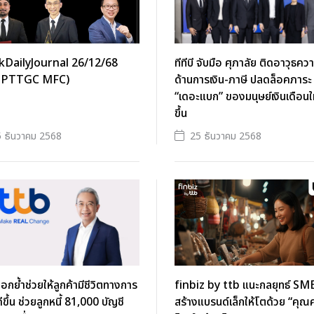
kDailyJournal 26/12/68
ทีทีบี จับมือ ศุภาลัย ติดอาวุธความ
 PTTGC MFC)
ด้านการเงิน-ภาษี ปลดล็อคภาระ
“เดอะแบก” ของมนุษย์เงินเดือนใ
ขึ้น
 ธันวาคม 2568
25 ธันวาคม 2568
ีตอกย้ำช่วยให้ลูกค้ามีชีวิตทางการ
finbiz by ttb แนะกลยุทธ์ SM
่ดีขึ้น ช่วยลูกหนี้ 81,000 บัญชี
สร้างแบรนด์เล็กให้โตด้วย “คุณค