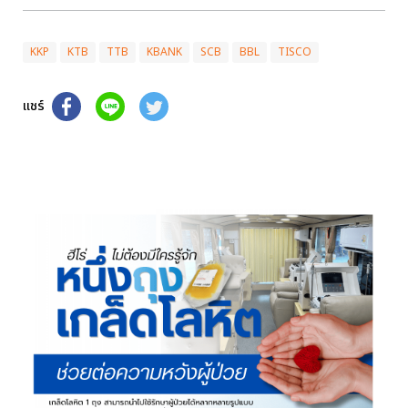
KKP
KTB
TTB
KBANK
SCB
BBL
TISCO
แชร์