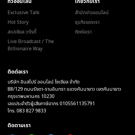
ทีวีออนไลน์
เกี่ยวกับเรา
Exclusive Talk
สำนักข่าวออนไลน์
Hot Story
ธุรกิจของเรา
สเปเชียล วาไรตี้
ติดต่อเรา
Live Broadcast / The
Billionaire Way
ติดต่อเรา
บริษัท อินสไปร์ ออนไลน์ โซเชียล จำกัด
88/129 ถนนรัชดา-รามอินทรา แขวงคันนายาว เขตคันนายาว
กรุงเทพมหานคร 10230
เลขประจำตัวผู้เสียภาษีอากร 0105561135791
โทร.
083 827 9833
ติดตามเรา