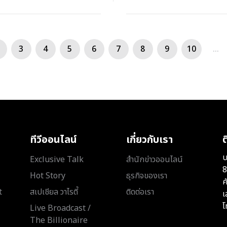
3
4
5
6
7
8
9
10
...
ทีวีออนไลน์
เกี่ยวกับเรา
ต
บ
Exclusive Talk
สำนักข่าวออนไลน์
8
Hot Story
ธุรกิจของเรา
ค
t
สเปเชียล วาไรตี้
ติดต่อเรา
เ
โ
Live Broadcast /
The Billionaire