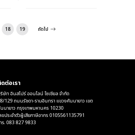
18
19
ถัดไป
ิดต่อเรา
ริษัท อินสไปร์ ออนไลน์ โซเชียล จำกัด
8/129 ถนนรัชดา-รามอินทรา แขวงคันนายาว เขต
ันนายาว กรุงเทพมหานคร 10230
ลขประจำตัวผู้เสียภาษีอากร 0105561135791
ทร.
083 827 9833