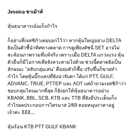
Jessica ขาเม้าท์
หุ้นธนาคารเน้นเก็งกำไร
ก็อย่างที่เจสซิก้าเคยบอกไว้ว่า หากหุ้นใหญ่อย่าง DELTA
ยังเป็นตัวชี้นำทิศทางตลาด การดูเพียงดัชนี SET อาจไม่
สะท้อนภาพรวมที่แท้จริง เพราะเมื่อ DELTA แกว่งแรง หุ้น
ตัวอื่นก็มีโอกาสเสียจังหวะตามไปด้วย ช่วงนี้ตลาดยังเป็น
ลักษณะ "สลับกลุ่มเล่น" คือย่อตัวก็ซื้อ ปรับขึ้นก็ขายทำ
กำไร โดยหุ้นบิ๊กแคปที่ยังน่าจับตา ได้แก่ PTT, GULF,
ADVANC, TRUE, PTTEP และ AOT แต่ถ้าถามเจสซิก้าว่า
ชอบกลุ่มไหนมากที่สุด ก็ยังยกให้หุ้นธนาคารอย่าง
KBANK, BBL, SCB, KTB และ TTB ที่ยังมีประเด็นเก็ง
กำไรผลประกอบการไตรมาส 2/69 คอยหนุนราคาอยู่
เจ้าค่ะ อิอิอิ....
หุ้นร้อน KTB PTT GULF KBANK