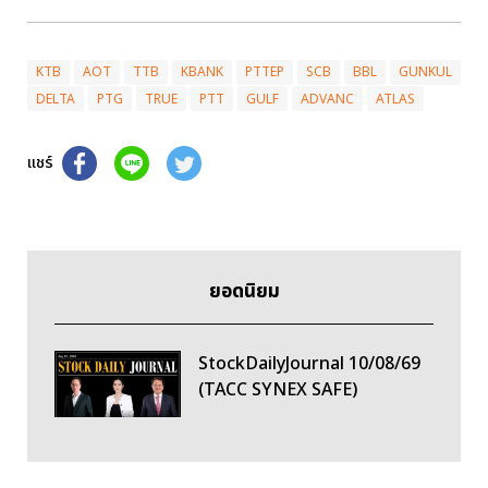
KTB
AOT
TTB
KBANK
PTTEP
SCB
BBL
GUNKUL
DELTA
PTG
TRUE
PTT
GULF
ADVANC
ATLAS
แชร์
ยอดนิยม
StockDailyJournal 10/08/69
(TACC SYNEX SAFE)