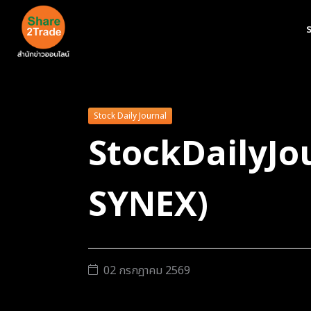
ร
Stock Daily Journal
StockDailyJo
SYNEX)
02 กรกฎาคม 2569