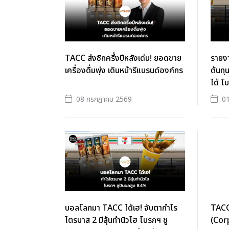
TACC ส่งซิกครึ่งปีหลังเด่น! ยอดขาย
รายง
เครื่องดื่มพุ่ง เดินหน้ารีแบรนด์องค์กร
ต้นท
ได้ โ
08 กรกฎาคม 2569
0
บอลโลกมา TACC ได้เฮ! จับตากำไร
TACC 
ไตรมาส 2 มีลุ้นทำนิวไฮ โบรกฯ ชู
(Cor