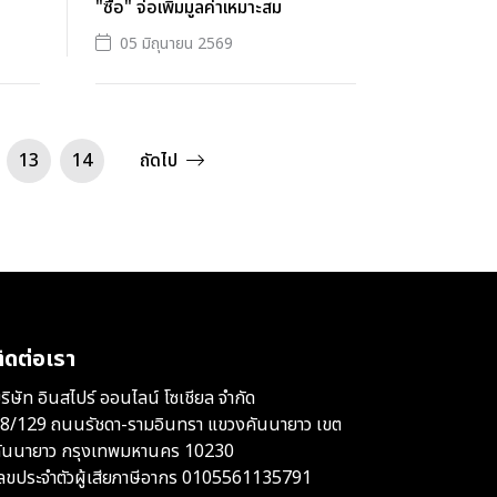
"ซื้อ" จ่อเพิ่มมูลค่าเหมาะสม
05 มิถุนายน 2569
13
14
ถัดไป
ิดต่อเรา
ริษัท อินสไปร์ ออนไลน์ โซเชียล จำกัด
8/129 ถนนรัชดา-รามอินทรา แขวงคันนายาว เขต
ันนายาว กรุงเทพมหานคร 10230
ลขประจำตัวผู้เสียภาษีอากร 0105561135791