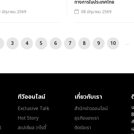
ทางการในประเทศไทย
 มิถุนายน 2569
08 มิถุนายน 2569
3
4
5
6
7
8
9
10
...
ทีวีออนไลน์
เกี่ยวกับเรา
ต
บ
Exclusive Talk
สำนักข่าวออนไลน์
8
Hot Story
ธุรกิจของเรา
ค
t
สเปเชียล วาไรตี้
ติดต่อเรา
เ