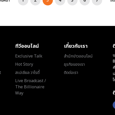
อนหน้า
1
2
3
4
5
6
7
ถั
ทีวีออนไลน์
เกี่ยวกับเรา
ต
บ
Exclusive Talk
สำนักข่าวออนไลน์
8
Hot Story
ธุรกิจของเรา
ค
t
สเปเชียล วาไรตี้
ติดต่อเรา
เ
โ
Live Broadcast /
The Billionaire
Way