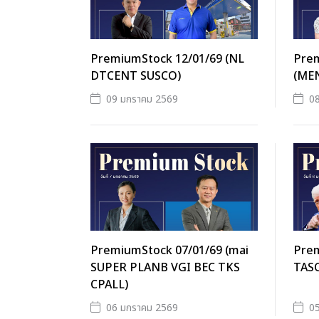
PremiumStock 12/01/69 (NL
Prem
DTCENT SUSCO)
(MEN
09 มกราคม 2569
0
PremiumStock 07/01/69 (mai
Prem
SUPER PLANB VGI BEC TKS
TAS
CPALL)
06 มกราคม 2569
0