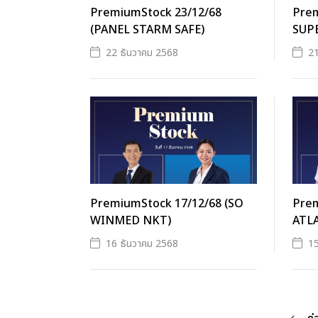
PremiumStock 23/12/68
Prem
(PANEL STARM SAFE)
SUP
22 ธันวาคม 2568
21
PremiumStock 17/12/68 (SO
Prem
WINMED NKT)
ATLA
16 ธันวาคม 2568
15