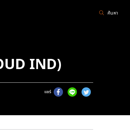
ค้นหา
OUD IND)
แชร์