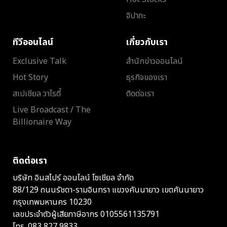
จิปาถะ
ทีวีออนไลน์
เกี่ยวกับเรา
Exclusive Talk
สำนักข่าวออนไลน์
Hot Story
ธุรกิจของเรา
สเปเชียล วาไรตี้
ติดต่อเรา
Live Broadcast / The
Billionaire Way
ติดต่อเรา
บริษัท อินสไปร์ ออนไลน์ โซเชียล จำกัด
88/129 ถนนรัชดา-รามอินทรา แขวงคันนายาว เขตคันนายาว
กรุงเทพมหานคร 10230
เลขประจำตัวผู้เสียภาษีอากร 0105561135791
โทร.
083 827 9833