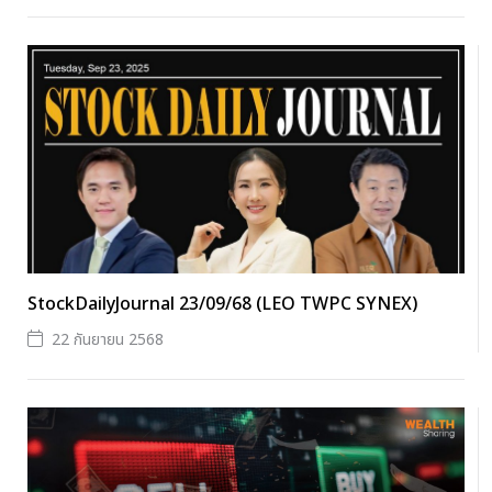
StockDailyJournal 23/09/68 (LEO TWPC SYNEX)
22 กันยายน 2568