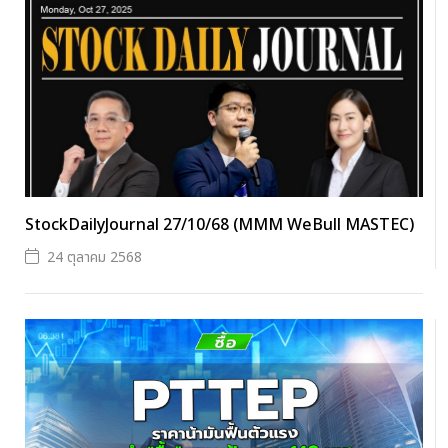
StockDailyJournal 27/10/68 (MMM WeBull MASTEC)
24 ตุลาคม 2568