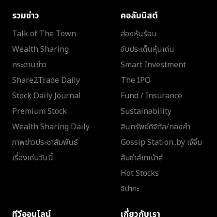
รวมข่าว
คอลัมนิสต์
Talk of The Town
ส่องหุ้นร้อน
Wealth Sharing
จับประเด็นหุ้นเด่น
กระดานข่าว
Smart Investment
Share2Trade Daily
The IPO
Stock Daily Journal
Fund / Insurance
Premium Stock
Sustainability
Wealth Sharing Daily
สินทรัพย์ดิจิทัล/ทองคำ
ภาพข่าวประชาสัมพันธ์
Gossip Station..by เจ๊จิ๋ม
เรื่องเด่นวันนี้
ส้มซ่าส์ขาเม้าส์
Hot Stocks
จิปาถะ
ทีวีออนไลน์
เกี่ยวกับเรา