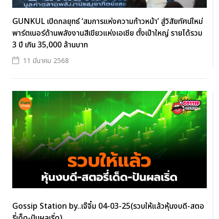
GUNKUL เปิดกลยุทธ์ ‘สมการแห่งความก้าวหน้า’ สู่วิสัยทัศน์ใหม่
พาร์ตเนอร์ด้านพลังงานสีเขียวแห่งเอเชีย ตั้งเป้าใหญ่ รายได้รวม
3 ปี เกิน 35,000 ล้านบาท
11 มีนาคม 2568
Gossip Station by..เจ๊จิ๋ม 04-03-25(รวบให้แล้วหุ้นงบดี-สตอ
รี่เด็ด-ปันผลเริ่ด)