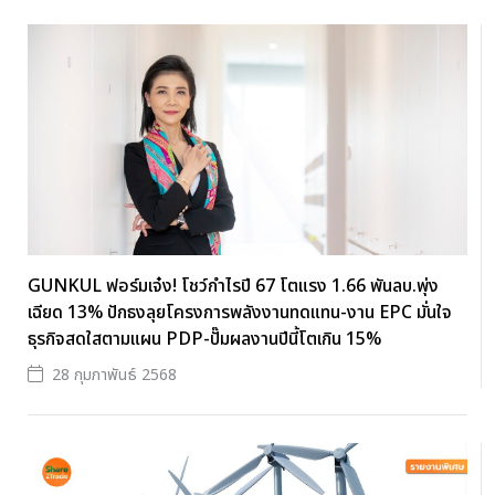
GUNKUL ฟอร์มเจ๋ง! โชว์กำไรปี 67 โตแรง 1.66 พันลบ.พุ่ง
เฉียด 13% ปักธงลุยโครงการพลังงานทดแทน-งาน EPC มั่นใจ
ธุรกิจสดใสตามแผน PDP-ปั๊มผลงานปีนี้โตเกิน 15%
28 กุมภาพันธ์ 2568