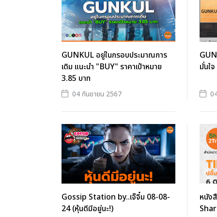
GUNKUL อยู่ในกรอบประมาณการ
GUNK
เดิม แนะนำ "BUY" ราคาเป้าหมาย
มั่นใ
3.85 บาท
04 กันยายน 2567
04
Gossip Station by..เจ๊จิ๋ม 08-08-
หนังส
24 (หุ้นดีมีอยู่นะ!)
Shar