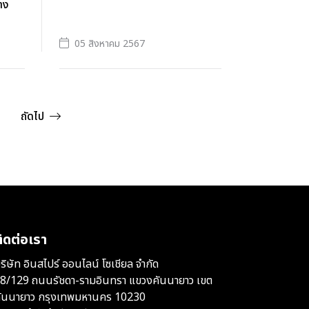
าง
05 สิงหาคม 2567
ถัดไป
ิดต่อเรา
ริษัท อินสไปร์ ออนไลน์ โซเชียล จำกัด
8/129 ถนนรัชดา-รามอินทรา แขวงคันนายาว เขต
ันนายาว กรุงเทพมหานคร 10230