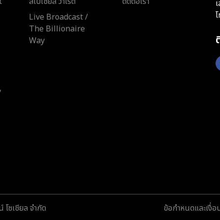
t
สเปเชียล วาไรตี้
ติดต่อเรา
เ
โ
Live Broadcast /
The Billionaire
Way
y
์ โซเชียล จำกัด
ข้อกำหนดและเงื่อ