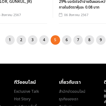
LOR, GUNKUL, JR)
29% บอร์ดใจป้ำจ่ายปันผลระหว่
กาลในอัตราหุ้นละ 0.08 บาท
 สิงหาคม 2567
06 สิงหาคม 2567
1
2
3
4
5
6
7
8
9
ทีวีออนไลน์
เกี่ยวกับเรา
ต
บ
Exclusive Talk
สำนักข่าวออนไลน์
8
Hot Story
ธุรกิจของเรา
ค