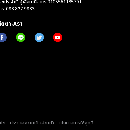
ลขประจำตัวผู้เสียภาษีอากร 0105561135791
ทร.
083 827 9833
ติดตามเรา
นไข
ประกาศความเป็นส่วนตัว
นโยบายการใช้คุกกี้