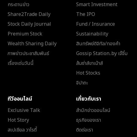
กระดานข่าว
Smart Investment
Share2Trade Daily
The IPO
Stock Daily Journal
Fund / Insurance
Premium Stock
Sustainability
Wealth Sharing Daily
สินทรัพย์ดิจิทัล/ทองคำ
ภาพข่าวประชาสัมพันธ์
Gossip Station..by เจ๊จิ๋ม
เรื่องเด่นวันนี้
ส้มซ่าส์ขาเม้าส์
Hot Stocks
จิปาถะ
ทีวีออนไลน์
เกี่ยวกับเรา
Exclusive Talk
สำนักข่าวออนไลน์
Hot Story
ธุรกิจของเรา
สเปเชียล วาไรตี้
ติดต่อเรา