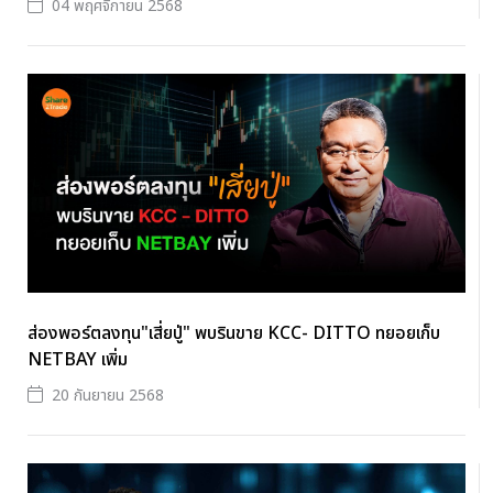
04 พฤศจิกายน 2568
ส่องพอร์ตลงทุน"เสี่ยปู่" พบรินขาย KCC- DITTO ทยอยเก็บ
NETBAY เพิ่ม
20 กันยายน 2568