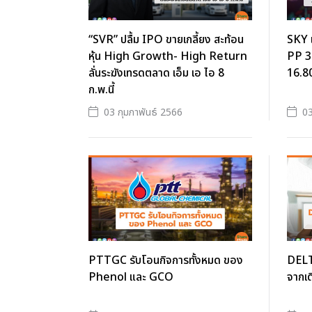
“SVR” ปลื้ม IPO ขายเกลี้ยง สะท้อน
SKY เ
หุ้น High Growth- High Return
PP 3 
ลั่นระฆังเทรดตลาด เอ็ม เอ ไอ 8
16.80
ก.พ.นี้
03 กุมภาพันธ์ 2566
03
PTTGC รับโอนกิจการทั้งหมด ของ
DELT
Phenol และ GCO
จากเดิ