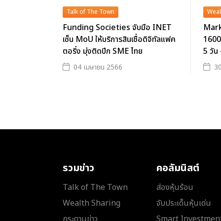
Talk of The Town
Weal
Funding Societies จับมือ INET
Mark
เซ็น MoU ให้บริการสินเชื่อดิจิทัลแฟค
1600 
ตอริ่ง มุ่งติดปีก SME ไทย
5 วัน
04 เมษายน 2566
30
รวมข่าว
คอลัมนิสต์
Talk of The Town
ส่องหุ้นร้อน
Wealth Sharing
จับประเด็นหุ้นเด่น
กระดานข่าว
Smart Investmen