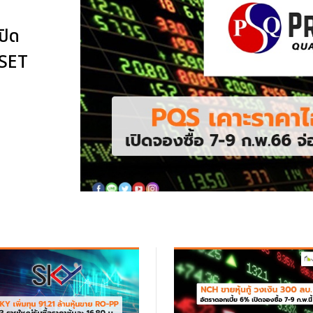
ปิด
 SET