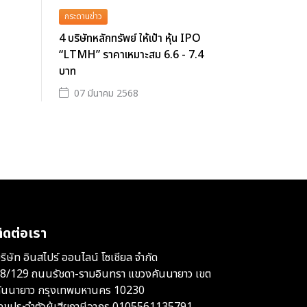
กระดานข่าว
4 บริษัทหลักทรัพย์ ให้เป้า หุ้น IPO
“LTMH” ราคาเหมาะสม 6.6 - 7.4
บาท
07 มีนาคม 2568
ิดต่อเรา
ริษัท อินสไปร์ ออนไลน์ โซเชียล จำกัด
8/129 ถนนรัชดา-รามอินทรา แขวงคันนายาว เขต
ันนายาว กรุงเทพมหานคร 10230
ลขประจำตัวผู้เสียภาษีอากร 0105561135791