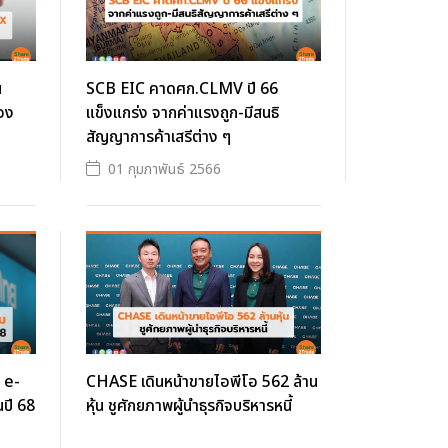
น
SCB EIC คาดศก.CLMV ปี 66
อง
แข็งแกร่ง จากค่าแรงถูก-มีสนธิ
สัญญาการค้าเสรีต่าง ๆ
01 กุมภาพันธ์ 2566
 e-
CHASE เดินหน้าขายไอพีโอ 562 ล้าน
ปี 68
หุ้น ชูศักยภาพผู้นำธุรกิจบริหารหนี้