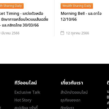
th Sharing Daily
Wealth Sharing Daily
et Timing - แกว่งตัวเหนือ
Morning Bell - บล.ดาโอ
รักษาการเคลื่อนไหวบนเส้นเฉลี่ย
12/10/66
 - บล.กสิกรไทย 30/03/66
 มีนาคม 2566
12 ตุลาคม 2566
ทีวีออนไลน์
เกี่ยวกับเรา
ต
บ
Exclusive Talk
สำนักข่าวออนไลน์
8
Hot Story
ธุรกิจของเรา
ค
t
สเปเชียล วาไรตี้
ติดต่อเรา
เ