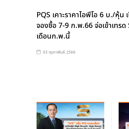
PQS เคาะราคาไอพีโอ 6 บ./หุ้น เ
จองซื้อ 7-9 ก.พ.66 จ่อเข้าเทรด
เดือนก.พ.นี้
03 กุมภาพันธ์ 2566