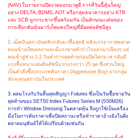
(NAV) ในรายงานปิดงวดออกมาดูดี การที่วันนี้หุ้นใหญ่
อย่าง DELTA, BDMS, AOT หรือกลุ่มธนาคารอย่าง KTB
และ SCB ถูกกระชากขึ้นพร้อมกัน เป็นลักษณะเด่นของ
การเลือกดันหุ้นมาร์เก็ตแคปใหญ่ที่มีผลต่อดัชนีสูง
2. เม็ดเงินสถาบันพลิกกลับมาซื้อสุทธิ หลังบรรยากาศตลาด
ค่อนข้างเงียบเหงาและมีแรงขายทำกำไรออกมาเนืองๆ แต่
พอเข้าสู่ช่วง 1-2 วันทำการสุดท้ายก่อนปิดไตรมาส กลับมี
แรงซื้อหนาแน่นดันดัชนีบวกแรงกว่า 25 จุด ซึ่งส่วนใหญ่
เป็นคำสั่งซื้อประเภทดันราคา (Aggressive Buy) จากกลุ่ม
นักลงทุนสถาบันในประเทศ
3. ผสมโรงกับวันสิ้นสุดสัญญา Futures ซึ่งเป็นวันซื้อขายวัน
สุดท้ายของ SET50 Index Futures Series M (S50M26)
การทำ Window Dressing ในตลาดหุ้น จึงถูกใช้เป็นเครื่อง
มือในการดันราคาเพื่อปิดสถานะหรือทำราคาอ้างอิงในฝั่ง
ตลาดอนุพันธ์ให้ได้เปรียบด้วยเช่นกัน