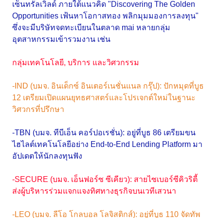
เซ็นทรัลเวิลด์ ภายใต้แนวคิด "Discovering The Golden
Opportunities เฟ้นหาโอกาสทอง พลิกมุมมองการลงทุน"
ซึ่งจะมีบริษัทจดทะเบียนในตลาด mai หลายกลุ่ม
อุตสาหกรรมเข้ารวมงาน เช่น
กลุ่มเทคโนโลยี, บริการ และวิศวกรรม
-IND (บมจ. อินเด็กซ์ อินเตอร์เนชั่นแนล กรุ๊ป): ปักหมุดที่บูธ
12 เตรียมเปิดแผนยุทธศาสตร์และโปรเจกต์ใหม่ในฐานะ
วิศวกรที่ปรึกษา
-TBN (บมจ. ทีบีเอ็น คอร์ปอเรชั่น): อยู่ที่บูธ 86 เตรียมขน
ไฮไลต์เทคโนโลยีอย่าง End-to-End Lending Platform มา
อัปเดตให้นักลงทุนฟัง
-SECURE (บมจ. เอ็นฟอร์ซ ซีเคียว): สายไซเบอร์ซีคิวริตี้
ส่งผู้บริหารร่วมแจกแจงทิศทางธุรกิจบนเวทีเสวนา
-LEO (บมจ. ลีโอ โกลบอล โลจิสติกส์): อยู่ที่บูธ 110 จัดทัพ