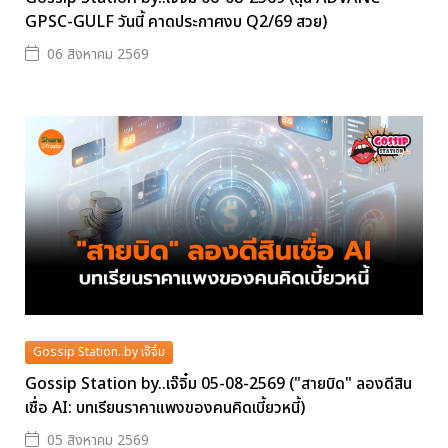
GPSC-GULF วันนี้ คาดประกาศงบ Q2/69 สวย)
06 สิงหาคม 2569
Gossip Station..by เจ๊จิ๋ม
Gossip Station by..เจ๊จิ๋ม 05-08-2569 ("สายบิด" ลองดีสิน
เชื่อ AI: บทเรียนราคาแพงของคนคิดเบี้ยวหนี้)
05 สิงหาคม 2569