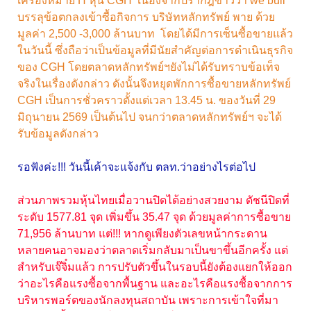
เครื่องหมาย H หุ้น CGH เนื่องจากปรากฎข่าวว่า we bull
บรรลุข้อตกลงเข้าซื้อกิจการ บริษัทหลักทรัพย์ พาย ด้วย
มูลค่า 2,500 -3,000 ล้านบาท โดยได้มีการเซ็นซื้อขายแล้ว
ในวันนี้ ซึ่งถือว่าเป็นข้อมูลที่มีนัยสำคัญต่อการดำเนินธุรกิจ
ของ CGH โดยตลาดหลักทรัพย์ฯยังไม่ได้รับทราบข้อเท็จ
จริงในเรื่องดังกล่าว ดังนั้นจึงหยุดพักการซื้อขายหลักทรัพย์
CGH เป็นการชั่วคราวตั้งแต่เวลา 13.45 น. ของวันที่ 29
มิถุนายน 2569 เป็นต้นไป จนกว่าตลาดหลักทรัพย์ฯ จะได้
รับข้อมูลดังกล่าว
รอฟังค่ะ!!! วันนี้เค้าจะแจ้งกับ ตลท.ว่าอย่างไรต่อไป
ส่วนภาพรวมหุ้นไทยเมื่อวานปิดได้อย่างสวยงาม ดัชนีปิดที่
ระดับ 1577.81 จุด เพิ่มขึ้น 35.47 จุด ด้วยมูลค่าการซื้อขาย
71,956 ล้านบาท แต่!!! หากดูเพียงตัวเลขหน้ากระดาน
หลายคนอาจมองว่าตลาดเริ่มกลับมาเป็นขาขึ้นอีกครั้ง แต่
สำหรับเจ๊จิ๋มแล้ว การปรับตัวขึ้นในรอบนี้ยังต้องแยกให้ออก
ว่าอะไรคือแรงซื้อจากพื้นฐาน และอะไรคือแรงซื้อจากการ
บริหารพอร์ตของนักลงทุนสถาบัน เพราะการเข้าใจที่มา