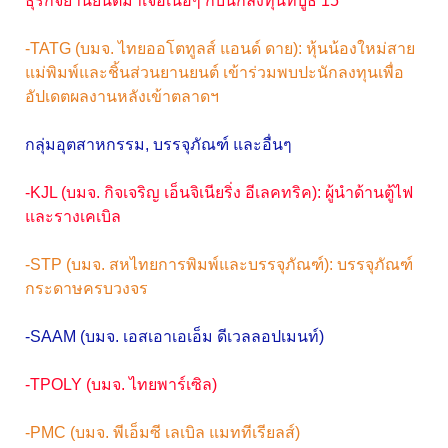
ธุรกิจยานยนต์มาเจอเนื้อๆ กับนักลงทุนที่บูธ 15
-TATG (บมจ. ไทยออโตทูลส์ แอนด์ ดาย): หุ้นน้องใหม่สาย
แม่พิมพ์และชิ้นส่วนยานยนต์ เข้าร่วมพบปะนักลงทุนเพื่อ
อัปเดตผลงานหลังเข้าตลาดฯ
กลุ่มอุตสาหกรรม, บรรจุภัณฑ์ และอื่นๆ
-KJL (บมจ. กิจเจริญ เอ็นจิเนียริ่ง อีเลคทริค): ผู้นำด้านตู้ไฟ
และรางเคเบิล
-STP (บมจ. สหไทยการพิมพ์และบรรจุภัณฑ์): บรรจุภัณฑ์
กระดาษครบวงจร
-SAAM (บมจ. เอสเอาเอเอ็ม ดีเวลลอปเมนท์)
-TPOLY (บมจ. ไทยพาร์เซิล)
-PMC (บมจ. พีเอ็มซี เลเบิล แมททีเรียลส์)