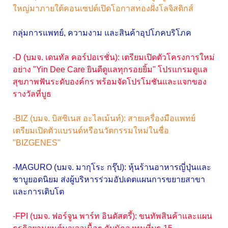
ใหญ่มาภายใต้คอนเซปต์เปิดโอกาสทองฝั่งโลจิสติกส์
กลุ่มการแพทย์, ความงาม และสินค้าอุปโภคบริโภค
-D (บมจ. เดนทัล คอร์ปอเรชั่น): เตรียมเปิดตัวโครงการใหม่
อย่าง "Yin Dee Care ยินดีดูแลทุกรอยยิ้ม" โปรแกรมดูแล
สุขภาพฟันระดับองค์กร พร้อมจัดโปรโมชันและแจกของ
รางวัลที่บูธ
-BIZ (บมจ. บิสซิเนส อะไลเม้นท์): สายเครื่องมือแพทย์
เตรียมเปิดตัวแบรนด์หรือนวัตกรรมใหม่ในชื่อ
"BIZGENES"
-MAGURO (บมจ. มากุโระ กรุ๊ป): หุ้นร้านอาหารญี่ปุ่นและ
ชาบูยอดนิยม ส่งผู้บริหารร่วมอัปเดตแผนการขยายสาขา
และการเติบโต
-FPI (บมจ. ฟอร์จูน พาร์ท อินดัสตรี้): ขนทัพสินค้าและแผน