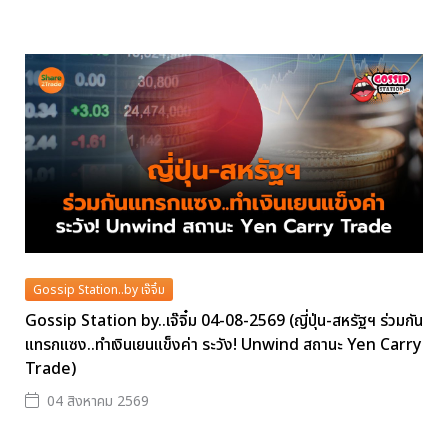
Gossip Station..by เจ๊จิ๋ม
Gossip Station by..เจ๊จิ๋ม 04-08-2569 (ญี่ปุ่น-สหรัฐฯ ร่วมกัน
แทรกแซง..ทำเงินเยนแข็งค่า ระวัง! Unwind สถานะ Yen Carry
Trade)
04 สิงหาคม 2569