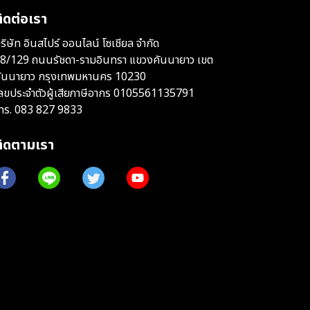
ิดต่อเรา
ริษัท อินสไปร์ ออนไลน์ โซเชียล จำกัด
8/129 ถนนรัชดา-รามอินทรา แขวงคันนายาว เขต
ันนายาว กรุงเทพมหานคร 10230
ลขประจำตัวผู้เสียภาษีอากร 0105561135791
ทร.
083 827 9833
ติดตามเรา