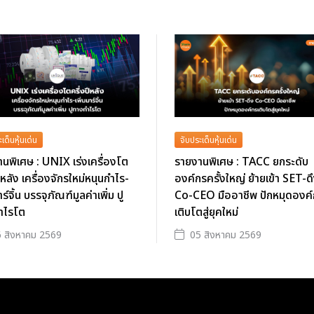
เด็นหุ้นเด่น
จับประเด็นหุ้นเด่น
นพิเศษ : UNIX เร่งเครื่องโต
รายงานพิเศษ : TACC ยกระดับ
ปีหลัง เครื่องจักรใหม่หนุนกำไร-
องค์กรครั้งใหญ่ ย้ายเข้า SET-ด
าร์จิ้น บรรจุภัณฑ์มูลค่าเพิ่ม ปู
Co-CEO มืออาชีพ ปักหมุดองค
ำไรโต
เติบโตสู่ยุคใหม่
 สิงหาคม 2569
05 สิงหาคม 2569