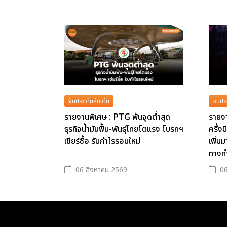
จับประเด็นหุ้นเด่น
จับประ
รายงานพิเศษ : PTG พ้นจุดต่ำสุด
รายงา
ธุรกิจน้ำมันฟื้น-พันธุ์ไทยโตแรง โบรกฯ
ครึ่ง
เชียร์ซื้อ รับกำไรรอบใหม่
เพิ่มม
ทางก
06 สิงหาคม 2569
06