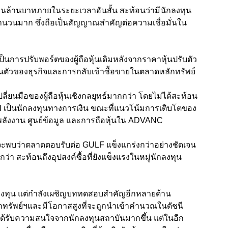
่นล้านบาทภายในระยะเวลาอันสั้น สะท้อนว่ามีนักลงทุน
ำนวนมาก ซึ่งถือเป็นสัญญาณสำคัญต่อความเชื่อมั่นใน
การปรับพอร์ตของผู้ถือหุ้นเดิมหลังจากราคาหุ้นปรับตัว
้นตัวของธุรกิจและการกลับเข้าซื้อขายในตลาดหลักทรัพย์
่ยนมือของผู้ถือหุ้นเชิงกลยุทธ์มากกว่า โดยไม่ได้สะท้อน
tel เป็นนักลงทุนทางการเงิน ขณะที่แนวโน้มการเติบโตของ
ลังงาน ศูนย์ข้อมูล และการถือหุ้นใน ADVANC
จะพบว่าตลาดตอบรับต่อ GULF แข็งแกร่งกว่าอย่างชัดเจน
ำกว่า สะท้อนถึงอุปสงค์ซื้อที่ยังแข็งแรงในหมู่นักลงทุน
ลงทุน แต่กำลังเผชิญบททดสอบสำคัญอีกหลายด้าน
ทรัพย์ฯและมีโอกาสสูงที่จะถูกนำเข้าคำนวณในดัชนี
้นได้รับความสนใจจากนักลงทุนสถาบันมากขึ้น แต่ในอีก