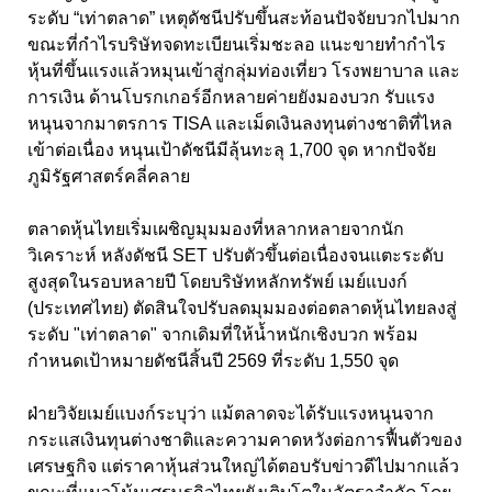
ระดับ “เท่าตลาด” เหตุดัชนีปรับขึ้นสะท้อนปัจจัยบวกไปมาก
ขณะที่กำไรบริษัทจดทะเบียนเริ่มชะลอ แนะขายทำกำไร
หุ้นที่ขึ้นแรงแล้วหมุนเข้าสู่กลุ่มท่องเที่ยว โรงพยาบาล และ
การเงิน ด้านโบรกเกอร์อีกหลายค่ายยังมองบวก รับแรง
หนุนจากมาตรการ TISA และเม็ดเงินลงทุนต่างชาติที่ไหล
เข้าต่อเนื่อง หนุนเป้าดัชนีมีลุ้นทะลุ 1,700 จุด หากปัจจัย
ภูมิรัฐศาสตร์คลี่คลาย
ตลาดหุ้นไทยเริ่มเผชิญมุมมองที่หลากหลายจากนัก
วิเคราะห์ หลังดัชนี SET ปรับตัวขึ้นต่อเนื่องจนแตะระดับ
สูงสุดในรอบหลายปี โดยบริษัทหลักทรัพย์ เมย์แบงก์
(ประเทศไทย) ตัดสินใจปรับลดมุมมองต่อตลาดหุ้นไทยลงสู่
ระดับ "เท่าตลาด" จากเดิมที่ให้น้ำหนักเชิงบวก พร้อม
กำหนดเป้าหมายดัชนีสิ้นปี 2569 ที่ระดับ 1,550 จุด
ฝ่ายวิจัยเมย์แบงก์ระบุว่า แม้ตลาดจะได้รับแรงหนุนจาก
กระแสเงินทุนต่างชาติและความคาดหวังต่อการฟื้นตัวของ
เศรษฐกิจ แต่ราคาหุ้นส่วนใหญ่ได้ตอบรับข่าวดีไปมากแล้ว