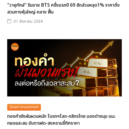
"วายุภักษ์" รินขาย BTS ครึ่งแรกปี 69 สัดส่วนหลุด1% ราคาดิ่ง
สวนทางหุ้นใหญ่-กลาง ฟื้น
01 สิงหาคม 2569
Smart Investment
ทองคำยังผันผวนหนัก โบรกฯโลก-กสิกรไทย มองต่างมุม แนะ
ทยอยสะสม จับตาเฟด-สงครามชี้ทิศราคา