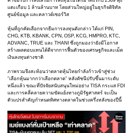
คำขอรับการส่งเสริมการลงทุนในไตรมาสแรกปี 2569 พุ่ง
แตะเกือบ 1 ล้านล้านบาท โดยส่วนใหญ่อยู่ในธุรกิจดิจิทัล
ศูนย์ข้อมูล และคลาวด์เซอร์วิส
หุ้นที่ถูกคัดเลือกจากธีมการลงทุนดังกล่าว ได้แก่ PIN,
CHG, KTB, KBANK, CPN, OSP, KCG, HMPRO, KTC,
ADVANC, TRUE และ THANI ซึ่งถูกมองว่ายังมีโอกาส
สร้างผลตอบแทนได้ดีจากการฟื้นตัวของเศรษฐกิจและเม็ด
เงินลงทุนต่างชาติ
ภาพรวมจึงสะท้อนว่าตลาดหุ้นไทยกำลังก้าวเข้าสู่ช่วง
"เลือกหุ้นมากกว่าเลือกตลาด" หลังดัชนีปรับขึ้นมาระดับ
หนึ่งแล้ว ขณะที่ปัจจัยสนับสนุนใหม่อย่าง TISA กระแส FDI
และการคลี่คลายความขัดแย้งทางภูมิรัฐศาสตร์ จะเป็น
ตัวแปรสำคัญกำหนดทิศทางตลาดในช่วงครึ่งหลังของปีนี้