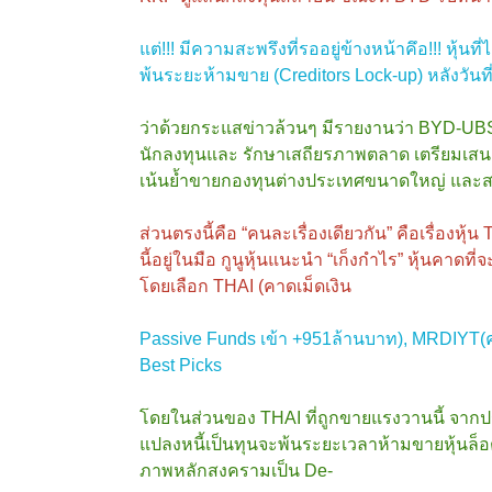
แต่!!! มีความสะพรึงที่รออยู่ข้างหน้าคึอ!!! หุ้นท
พ้นระยะห้ามขาย (Creditors Lock-up) หลังวันที่
ว่าด้วยกระแสข่าวล้วนๆ มีรายงานว่า BYD-UBS
นักลงทุนและ รักษาเสถียรภาพตลาด เตรียมเสนอข
เน้นย้ำขายกองทุนต่างประเทศขนาดใหญ่ และส
ส่วนตรงนี้คือ “คนละเรื่องเดียวกัน” คือเรื่องหุ้น T
นี้อยู่ในมือ กูนูหุ้นแนะนำ “เก็งกำไร” หุ้นคา
โดยเลือก THAI (คาดเม็ดเงิน
Passive Funds เข้า +951ล้านบาท), MRDIYT(
Best Picks
โดยในส่วนของ THAI ที่ถูกขายแรงวานนี้ จากประเด
แปลงหนี้เป็นทุนจะพ้นระยะเวลาห้ามขายหุ้นล็อตส
ภาพหลักสงครามเป็น De-