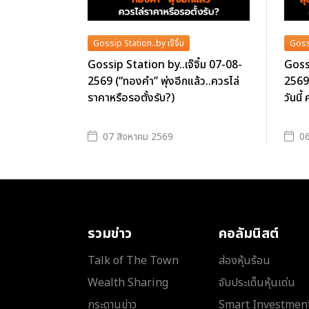
Gossip Station..by เจ๊จิ๋ม
Gossi
Gossip Station by..เจ๊จิ๋ม 07-08-
Gossi
2569 (“ทองคำ” พุ่งอีกแล้ว..ควรไล่
2569
ราคาหรือรอตั้งรับ?)
วันน
07 สิงหาคม 2569
06
รวมข่าว
คอลัมนิสต์
Talk of The Town
ส่องหุ้นร้อน
Wealth Sharing
จับประเด็นหุ้นเด่น
กระดานข่าว
Smart Investmen