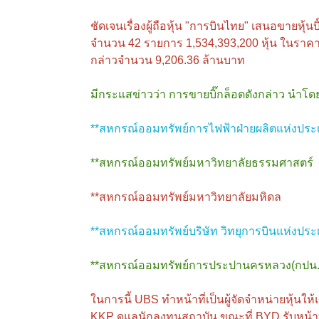
ชัดเจนเรื่องผู้ถือหุ้น "การบินไทย" เสนอขายหุ้นบิ
จำนวน 42 รายการ 1,534,393,200 หุ้น ในราคาเฉ
กล่าวจำนวน 9,206.36 ล้านบาท
มีกระแสข่าวว่า การขายบิ๊กล็อตดังกล่าว นำโด
**สหกรณ์ออมทรัพย์การไฟฟ้าฝ่ายผลิตแห่งประ
**สหกรณ์ออมทรัพย์มหาวิทยาลัยธรรมศาสตร์
**สหกรณ์ออมทรัพย์มหาวิทยาลัยมหิดล
**สหกรณ์ออมทรัพย์บริษัท วิทยุการบินแห่งปร
**สหกรณ์ออมทรัพย์การประปานครหลวง(กปน.
ในการนี้ UBS⁠ ทำหน้าที่เป็นผู้จัดจำหน่ายหุ้นใ
KKP ดูแลนักลงทุนสถาบัน ขณะที่ BYD รับหน้า