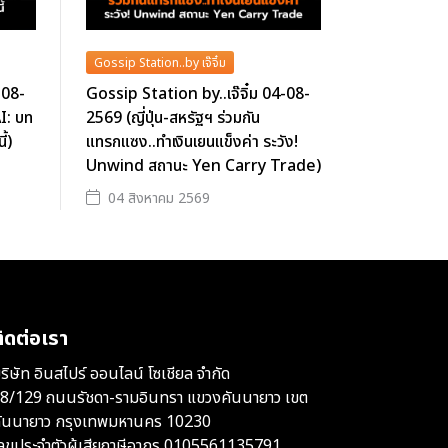
Gossip Station..by เจ๊จิ๋ม
-08-
Gossip Station by..เจ๊จิ๋ม 04-08-
I: บท
2569 (ญี่ปุ่น-สหรัฐฯ ร่วมกัน
้)
แทรกแซง..ทำเงินเยนแข็งค่า ระวัง!
Unwind สถานะ Yen Carry Trade)
04 สิงหาคม 2569
ิดต่อเรา
ริษัท อินสไปร์ ออนไลน์ โซเชียล จำกัด
8/129 ถนนรัชดา-รามอินทรา แขวงคันนายาว เขต
ันนายาว กรุงเทพมหานคร 10230
ลขประจำตัวผู้เสียภาษีอากร 0105561135791