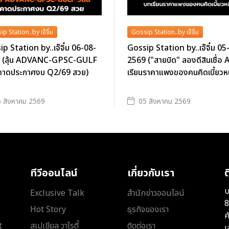
p Station..by เจ๊จิ๋ม
Gossip Station..by เจ๊จิ๋ม
p Station by..เจ๊จิ๋ม 06-08-
Gossip Station by..เจ๊จิ๋ม 05
 (ลุ้น ADVANC-GPSC-GULF
2569 ("สายบิด" ลองดีสินเชื่อ A
ี้ คาดประกาศงบ Q2/69 สวย)
เรียนราคาแพงของคนคิดเบี้ยวหนี
 สิงหาคม 2569
05 สิงหาคม 2569
ทีวีออนไลน์
เกี่ยวกับเรา
ต
บ
Exclusive Talk
สำนักข่าวออนไลน์
8
Hot Story
ธุรกิจของเรา
ค
t
สเปเชียล วาไรตี้
ติดต่อเรา
เ