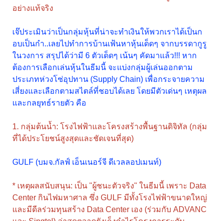
อย่างแท้จริง
เจ๊ประเมินว่าเป็นกลุ่มหุ้นที่น่าจะทำเงินให้พวกเราได้เป็นก
อบเป็นกำ..เลยไปทำการบ้านเฟ้นหาหุ้นเด็ดๆ จากบรรดากูรู
ในวงการ สรุปได้ว่ามี 6 ตัวเด็ดๆ เน้นๆ คัดมาแล้ว!!! หาก
ต้องการเลือกเล่นหุ้นในธีมนี้ จะแบ่งกลุ่มผู้เล่นออกตาม
ประเภทห่วงโซ่อุปทาน (Supply Chain) เพื่อกระจายความ
เสี่ยงและเลือกตามสไตล์ที่ชอบได้เลย โดยมีตัวเด่นๆ เหตุผล
และกลยุทธ์รายตัว คือ
1. กลุ่มต้นน้ำ: โรงไฟฟ้าและโครงสร้างพื้นฐานดิจิทัล (กลุ่ม
ที่ได้ประโยชน์สูงสุดและชัดเจนที่สุด)
GULF (บมจ.กัลฟ์ เอ็นเนอร์จี ดีเวลลอปเมนท์)
* เหตุผลสนับสนุน: เป็น "ผู้ชนะตัวจริง" ในธีมนี้ เพราะ Data
Center กินไฟมหาศาล ซึ่ง GULF มีทั้งโรงไฟฟ้าขนาดใหญ่
และมีดีลร่วมทุนสร้าง Data Center เอง (ร่วมกับ ADVANC