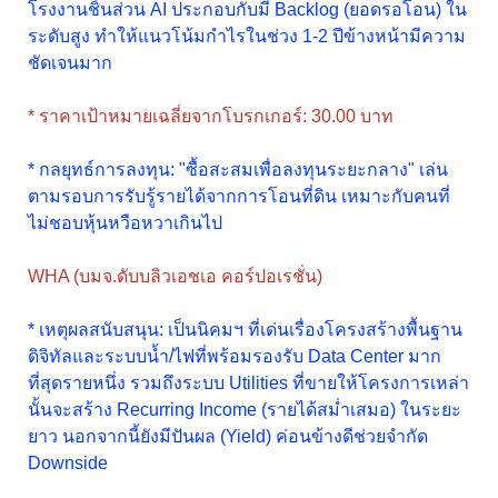
โรงงานชิ้นส่วน AI ประกอบกับมี Backlog (ยอดรอโอน) ใน
ระดับสูง ทำให้แนวโน้มกำไรในช่วง 1-2 ปีข้างหน้ามีความ
ชัดเจนมาก
* ราคาเป้าหมายเฉลี่ยจากโบรกเกอร์: 30.00 บาท
* กลยุทธ์การลงทุน: "ซื้อสะสมเพื่อลงทุนระยะกลาง" เล่น
ตามรอบการรับรู้รายได้จากการโอนที่ดิน เหมาะกับคนที่
ไม่ชอบหุ้นหวือหวาเกินไป
WHA (บมจ.ดับบลิวเอชเอ คอร์ปอเรชั่น)
* เหตุผลสนับสนุน: เป็นนิคมฯ ที่เด่นเรื่องโครงสร้างพื้นฐาน
ดิจิทัลและระบบน้ำ/ไฟที่พร้อมรองรับ Data Center มาก
ที่สุดรายหนึ่ง รวมถึงระบบ Utilities ที่ขายให้โครงการเหล่า
นั้นจะสร้าง Recurring Income (รายได้สม่ำเสมอ) ในระยะ
ยาว นอกจากนี้ยังมีปันผล (Yield) ค่อนข้างดีช่วยจำกัด
Downside