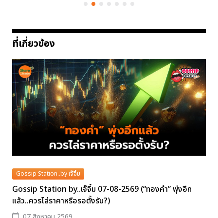
ที่เกี่ยวข้อง
Gossip Station..by เจ๊จิ๋ม
Gossip Station by..เจ๊จิ๋ม 07-08-2569 (“ทองคำ” พุ่งอีก
แล้ว..ควรไล่ราคาหรือรอตั้งรับ?)
07 สิงหาคม 2569