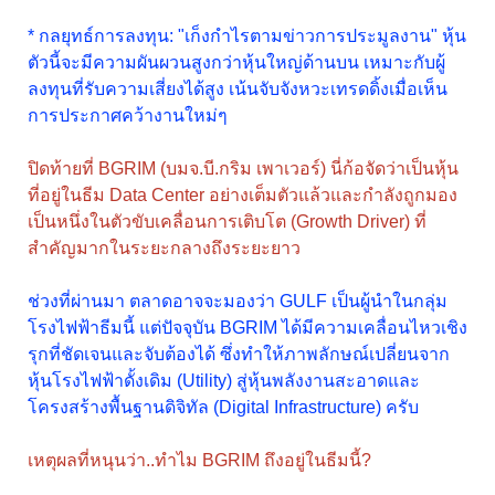
* กลยุทธ์การลงทุน: "เก็งกำไรตามข่าวการประมูลงาน" หุ้น
ตัวนี้จะมีความผันผวนสูงกว่าหุ้นใหญ่ด้านบน เหมาะกับผู้
ลงทุนที่รับความเสี่ยงได้สูง เน้นจับจังหวะเทรดดิ้งเมื่อเห็น
การประกาศคว้างานใหม่ๆ
ปิดท้ายที่ BGRIM (บมจ.บี.กริม เพาเวอร์) นี่ก้อจัดว่าเป็นหุ้น
ที่อยู่ในธีม Data Center อย่างเต็มตัวแล้วและกำลังถูกมอง
เป็นหนึ่งในตัวขับเคลื่อนการเติบโต (Growth Driver) ที่
สำคัญมากในระยะกลางถึงระยะยาว
ช่วงที่ผ่านมา ตลาดอาจจะมองว่า GULF เป็นผู้นำในกลุ่ม
โรงไฟฟ้าธีมนี้ แต่ปัจจุบัน BGRIM ได้มีความเคลื่อนไหวเชิง
รุกที่ชัดเจนและจับต้องได้ ซึ่งทำให้ภาพลักษณ์เปลี่ยนจาก
หุ้นโรงไฟฟ้าดั้งเดิม (Utility) สู่หุ้นพลังงานสะอาดและ
โครงสร้างพื้นฐานดิจิทัล (Digital Infrastructure) ครับ
เหตุผลที่หนุนว่า..ทำไม BGRIM ถึงอยู่ในธีมนี้?