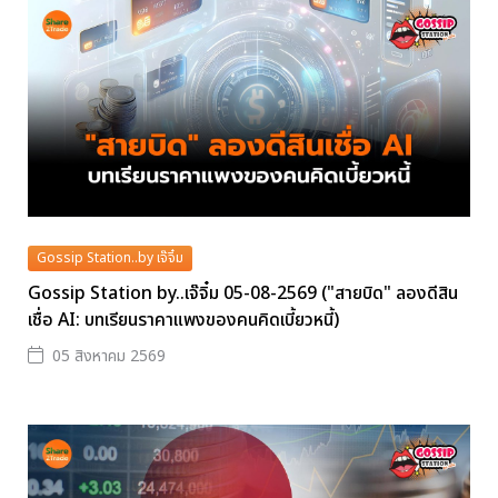
Gossip Station..by เจ๊จิ๋ม
Gossip Station by..เจ๊จิ๋ม 05-08-2569 ("สายบิด" ลองดีสิน
เชื่อ AI: บทเรียนราคาแพงของคนคิดเบี้ยวหนี้)
05 สิงหาคม 2569