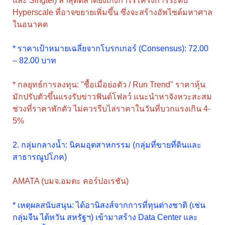
และ Singtel) ล่าสุดตลาดยังเก็งกำไรโครงการระดับ
Hyperscale ที่อาจขยายเพิ่มขึ้น ซึ่งจะสร้างอัพไซด์มหาศาล
ในอนาคต
* ราคาเป้าหมายเฉลี่ยจากโบรกเกอร์ (Consensus): 72.00
– 82.00 บาท
* กลยุทธ์การลงทุน: "ซื้อเมื่อย่อตัว / Run Trend" ราคาหุ้น
มักปรับตัวขึ้นแรงรับข่าวฟันด์โฟลว์ แนะนำหาจังหวะสะสม
ช่วงที่ราคาพักตัว ไม่ควรรีบไล่ราคาในวันที่บวกแรงเกิน 4-
5%
2. กลุ่มกลางน้ำ: นิคมอุตสาหกรรม (กลุ่มที่ขายที่ดินและ
สาธารณูปโภค)
AMATA (บมจ.อมตะ คอร์ปอเรชัน)
* เหตุผลสนับสนุน: ได้อานิสงส์จากการที่ทุนต่างชาติ (เช่น
กลุ่มจีน ไต้หวัน สหรัฐฯ) เข้ามาสร้าง Data Center และ