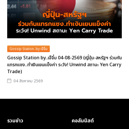
Gossip Station..by เจ๊จิ๋ม
Gossip Station by..เจ๊จิ๋ม 04-08-2569 (ญี่ปุ่น-สหรัฐฯ ร่วมกัน
แทรกแซง..ทำเงินเยนแข็งค่า ระวัง! Unwind สถานะ Yen Carry
Trade)
04 สิงหาคม 2569
รวมข่าว
คอลัมนิสต์