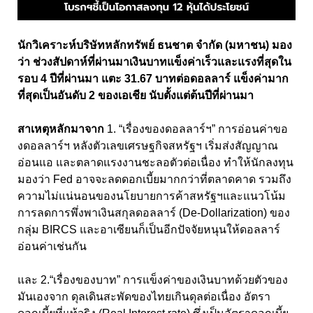
นักวิเคราะห์บริษัทหลักทรัพย์ ธนชาต จำกัด (มหาชน) มอง
ว่า ช่วงสัปดาห์ที่ผ่านมาเงินบาทแข็งค่าเร็วและแรงที่สุดใน
รอบ 4 ปีที่ผ่านมา แตะ 31.67 บาทต่อดอลลาร์ แข็งค่ามาก
ที่สุดเป็นอันดับ 2 ของเอเชีย นับตั้งแต่ต้นปีที่ผ่านมา
สาเหตุหลักมาจาก
1. “เรื่องของดอลลาร์ฯ” การอ่อนค่าขอ
งดอลลาร์ฯ หลังตัวเลขเศรษฐกิจสหรัฐฯ เริ่มส่งสัญญาณ
อ่อนแอ และตลาดแรงงานชะลอตัวต่อเนื่อง ทำให้นักลงทุน
มองว่า Fed อาจจะลดดอกเบี้ยมากกว่าที่ตลาดคาด รวมถึง
ความไม่แน่นอนของนโยบายการค้าสหรัฐฯและแนวโน้ม
การลดการพึ่งพาเงินสกุลดอลลาร์ (De-Dollarization) ของ
กลุ่ม BIRCS และอาเซียนก็เป็นอีกปัจจัยหนุนให้ดอลลาร์
อ่อนค่าเช่นกัน
และ 2.“เรื่องของบาท” การแข็งค่าของเงินบาทด้วยตัวของ
มันเองจาก ดุลเดินสะพัดของไทยเกินดุลต่อเนื่อง อัตรา