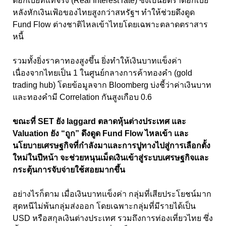
ดอกเบี้ยที่แท้จริง (Real Interest rate) ซึ่งเป็นอัตราดอกเบี้ย
หลังหักเงินเฟ้อของไทยสูงกว่าสหรัฐฯ ทำให้ช่วยดึงดูด
Fund Flow ต่างชาติไหลเข้าไทยโดยเฉพาะตลาดตราสาร
หนี้
รวมทั้งยิ่งราคาทองสูงขึ้น ยิ่งทำให้เงินบาทแข็งค่า
เนื่องจากไทยเป็น 1 ในศูนย์กลางการค้าทองคำ (gold
trading hub) โดยข้อมูลจาก Bloomberg บ่งชี้ว่าค่าเงินบาท
และทองคำมี Correlation กันสูงเกือบ 0.6
ขณะที่ SET ยัง laggard ตลาดหุ้นต่างประเทศ และ
Valuation ยัง “ถูก” ดึงดูด Fund Flow ไหลเข้า และ
นโยบายเศรษฐกิจที่กำลังมาและการปูทางไปสู่การเลือกตั้ง
ใหม่ในปีหน้า จะช่วยหนุนเม็ดเงินเข้าสู่ระบบเศรษฐกิจและ
กระตุ้นการจับจ่ายใช้สอยมากขึ้น
อย่างไรก็ตาม เมื่อเงินบาทแข็งค่า กลุ่มที่เสียประโยชน์มาก
สุดหนีไม่พ้นกลุ่มส่งออก โดยเฉพาะกลุ่มที่มีรายได้เป็น
USD หรือสกุลเงินต่างประเทศ รวมถึงการท่องเที่ยวไทย ซึ่ง