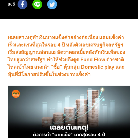
แชร์
เฉลยสาเหตุทำเงินบาทแข็งค่าอย่างต่อเนื่อง แถมแข็งค่า
เร็วและแรงที่สุดในรอบ 4 ปี หลังตัวเลขเศรษฐกิจสหรัฐฯ
เริ่มส่งสัญญาณอ่อนแอ อัตราดอกเบี้ยหลังหักเงินเฟ้อของ
ไทยสูงกว่าสหรัฐฯ ทำให้ช่วยดึงดูด Fund Flow ต่างชาติ
ไหลเข้าไทย แนะนำ “ซื้อ” หุ้นกลุ่ม Domestic play และ
หุ้นที่มีโอกาสปรับขึ้นในช่วงบาทแข็งค่า