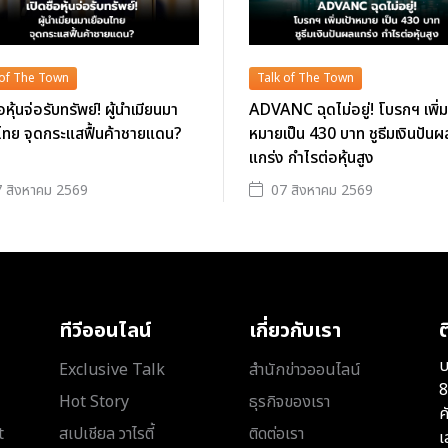
 of The Town
Talk of The Town
่อหุ้นจ่อรับทรัพย์! ผู้นำเมียนมา
ADVANC ฉุดไม่อยู่! โบรกฯ เพิ่ม
ไทย จุดกระแสฟื้นค้าชายแดน?
หมายเป็น 430 บาท ชูธีมเงินปันผ
แกร่ง กำไรต่อหุ้นสูง
 สิงหาคม 2569
07 สิงหาคม 2569
ทีวีออนไลน์
เกี่ยวกับเรา
ต
บ
Exclusive Talk
สำนักข่าวออนไลน์
8
Hot Story
ธุรกิจของเรา
ค
t
สเปเชียล วาไรตี้
ติดต่อเรา
เ