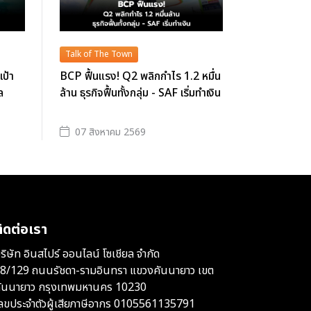
Talk of The Town
เป้า
BCP ฟื้นแรง! Q2 พลิกกำไร 1.2 หมื่น
ล
ล้าน ธุรกิจฟื้นทั้งกลุ่ม - SAF เริ่มทำเงิน
07 สิงหาคม 2569
ิดต่อเรา
ริษัท อินสไปร์ ออนไลน์ โซเชียล จำกัด
8/129 ถนนรัชดา-รามอินทรา แขวงคันนายาว เขต
ันนายาว กรุงเทพมหานคร 10230
ลขประจำตัวผู้เสียภาษีอากร 0105561135791