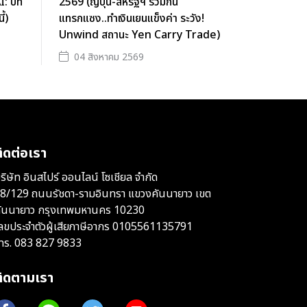
I: บท
2569 (ญี่ปุ่น-สหรัฐฯ ร่วมกัน
้)
แทรกแซง..ทำเงินเยนแข็งค่า ระวัง!
Unwind สถานะ Yen Carry Trade)
04 สิงหาคม 2569
ิดต่อเรา
ริษัท อินสไปร์ ออนไลน์ โซเชียล จำกัด
8/129 ถนนรัชดา-รามอินทรา แขวงคันนายาว เขต
ันนายาว กรุงเทพมหานคร 10230
ลขประจำตัวผู้เสียภาษีอากร 0105561135791
ทร.
083 827 9833
ติดตามเรา