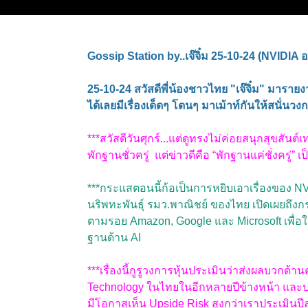
Gossip Station by..เจ๊จิ๋ม 25-10-24 (NVIDIA อ
25-10-24 สวัสดีพี่น้องชาวไทย "เจ๊จิ๋ม" มาราย
ได้เลยมีเรื่องเด็ดๆ โดนๆ มาเม้าท์กันให้สนั่
***สวัสดีวันศุกร์...แต่ดูทรงไม่ค่อยสนุกสุขสั
พักฐานชั่วครู่
แต่ข่าวดีคือ “พักฐานแค่ชั่งครู่” 
***กระแสตอนนี้ก้อเป็นการหยิบเอาเรื่องของ N
นริพทะพันธุ์ รมว.พาณิชย์ ของไทย เปิดเผยถึง
ตามรอย Amazon, Google และ Microsoft เพื่อใ
ฐานด้าน AI
***เรื่องนี้กูรูวงการหุ้นประเมินว่าส่งผลบวกด้า
Technology ในไทยในอีกหลายปีข้างหน้า และป
มีโอกาสเห็น Upside Risk สูงกว่าเราประเมินป