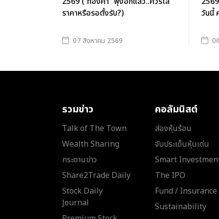
2569 (“ทองคำ” พุ่งอีกแล้ว..ควรไล่
2569
ราคาหรือรอตั้งรับ?)
วันน
07 สิงหาคม 2569
06
รวมข่าว
คอลัมนิสต์
Talk of The Town
ส่องหุ้นร้อน
Wealth Sharing
จับประเด็นหุ้นเด่น
กระดานข่าว
Smart Investmen
Share2Trade Daily
The IPO
Stock Daily
Fund / Insurance
Journal
Sustainability
Premium Stock