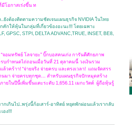
่มีโอกาสเร่งขึ้น ท
น้าตัก..ยังต้องติดตามความชัดเจนแผนธุรกิจ NVIDIA ในไทย
ึกคักให้หุ้นในกลุ่มที่เกี่ยวข้องอะนะ!!! โดยเฉพาะ
 GULF, GPSC, STPI, DELTA ADVANC,TRUE, INSET, BE8,
“จอมทรัพย์ โลจายะ” บิ๊กบอสคนเก่ง การันตีศักยภาพ
รบกำหนดไถ่ถอนเมื่อวันที่ 21 ตุลาคมนี้ วงเงินรวม
อยแล้วคร้าา! “จ่ายจริง จ่ายครบ และตรงเวลา! แถมจัดสรร
่านมา จ่ายครบทุกชุด… สำหรับแผนธุรกิจปักหมุดสร้าง
ในปีนี้เพิ่มขึ้นแตะระดับ 1,656.11 เมกะวัตต์ ผู้ถือหุ้นรู้
ากเกินไป..พรุ่งนี้ก้อเสาร์-อาทิตย์ หยุดพักผ่อนแล้วเรากลับ
เอง!!!