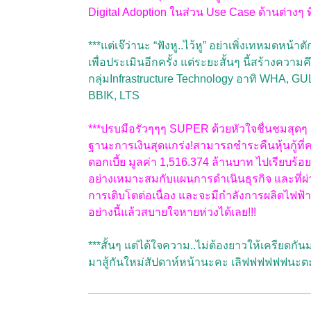
Digital Adoption ในส่วน Use Case ด้านต่างๆ ที
***แต่เจ๊ว่านะ “ฟังหู..ไว้หู” อย่าเพิ่งเทหมดห
เพื่อประเมินอีกครั้ง แต่ระยะสั้นๆ นี้สร้างความค
กลุ่มInfrastructure Technology อาทิ WHA,
BBIK, LTS
***ปรบมือรัวๆๆๆ SUPER ด้วยหัวใจชื่นชมสุดๆ
ฐานะการเงินสุดแกร่ง!สามารถชำระคืนหุ้นกู้ที่ค
ดอกเบี้ย มูลค่า 1,516.374 ล้านบาท ไปเรียบร้
อย่างเหมาะสมกับแผนการดำเนินธุรกิจ และที่ผ
การเติบโตต่อเนื่อง และจะมีกำลังการผลิตไฟฟ้าภาย
อย่างนี้แล้วสบายใจหายห่วงได้เลย!!!
***สั้นๆ แต่ได้ใจความ..ไม่ต้องยาวให้เครียดกันม
มาสู้กันใหม่สัปดาห์หน้านะคะ เลิฟฟฟฟฟฟนะตะ