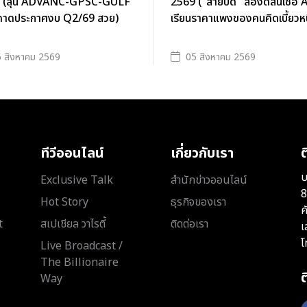
 (ลุ้น ADVANC-GPSC-GULF
2569 ("สายบิด" ลองดีสินเชื่อ A
ี้ คาดประกาศงบ Q2/69 สวย)
เรียนราคาแพงของคนคิดเบี้ยวหนี
 สิงหาคม 2569
05 สิงหาคม 2569
ทีวีออนไลน์
เกี่ยวกับเรา
ต
บ
Exclusive Talk
สำนักข่าวออนไลน์
8
Hot Story
ธุรกิจของเรา
ค
t
สเปเชียล วาไรตี้
ติดต่อเรา
เ
โ
Live Broadcast /
The Billionaire
Way