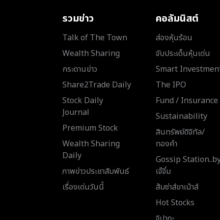
รวมข่าว
คอลัมนิสต์
Talk of The Town
ส่องหุ้นร้อน
Wealth Sharing
จับประเด็นหุ้นเด่น
กระดานข่าว
Smart Investmen
Share2Trade Daily
The IPO
Stock Daily
Fund / Insurance
Journal
Sustainability
Premium Stock
สินทรัพย์ดิจิทัล/
Wealth Sharing
ทองคำ
Daily
Gossip Station..b
ภาพข่าวประชาสัมพันธ์
เจ๊จิ๋ม
เรื่องเด่นวันนี้
ส้มซ่าส์ขาเม้าส์
Hot Stocks
จิปาถะ