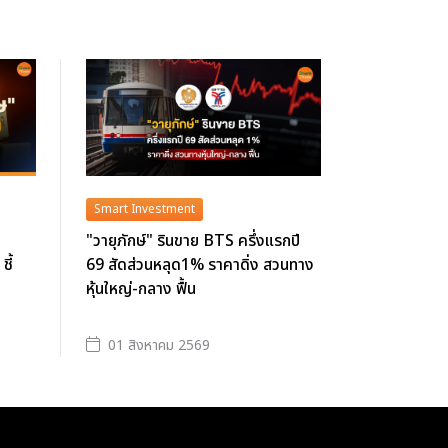
Smart Investment
"วายุภักษ์" รินขาย BTS ครึ่งแรกปี
ี้
69 สัดส่วนหลุด1% ราคาดิ่ง สวนทาง
หุ้นใหญ่-กลาง ฟื้น
01 สิงหาคม 2569