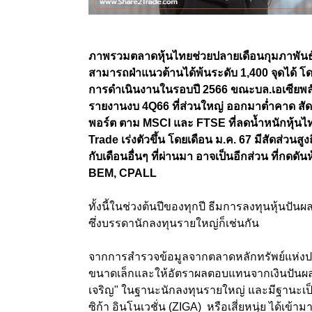
ภาพรวมตลาดหุ้นไทยช่วยปลายเดือนกุมภาพันธ์ 
สามารถฝ่าแนวต้านได้พ้นระดับ 1,400 จุดได้ 
การดำเนินงานในรอบปี 2566 ขณะบล.เอเซียพลัส
รายงานงบ 4Q66 ที่ส่วนใหญ่ ออกมาต่ำคาด สัดส
พอร์ต ตาม MSCI และ FTSE ที่ลดน้ำหนักหุ้นไ
Trade เร่งตัวขึ้น โดยเดือน ม.ค. 67 มีสัดส่วนสู
กับเดือนอื่นๆ ที่ผ่านมา อาจเป็นอีกส่วน ที่กดด
BEM, CPALL
ทั้งนี้ในช่วงต้นปีของทุกปี ธีมการลงทุนหุ้นป
ซึ่งบรรดานักลงทุนรายใหญ่ก็เช่นกัน
จากการสำรวจข้อมูลจากตลาดหลักทรัพย์แห่งประเ
ขนาดเล็กและให้อัตราผลตอบแทนจากเงินปันผลใน
เจริญ" ในฐานะนักลงทุนรายใหญ่ และมีฐานะเป็
ซิก้า อินโนเวชั่น (ZIGA) หรือเสี่ยหนุ่ย ได้เข้า