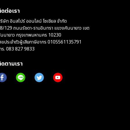
ิดต่อเรา
ริษัท อินสไปร์ ออนไลน์ โซเชียล จำกัด
8/129 ถนนรัชดา-รามอินทรา แขวงคันนายาว เขต
ันนายาว กรุงเทพมหานคร 10230
ลขประจำตัวผู้เสียภาษีอากร 0105561135791
ทร.
083 827 9833
ติดตามเรา