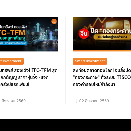
t Investment
Smart Investment
บทรัพย์ สองเด้ง! ITC-TFM สุด
สะเทือนตลาดทองโลก! จีนสั่งปิด
กกตัญญู ราคาหุ้นวิ่ง -แจก
"ทองกระดาษ" ทั้งระบบ TISCO ช
ครึ่งปีแรกเพียบ!
ทองคำรอบใหม่กำลังมา
 สิงหาคม 2569
02 สิงหาคม 2569