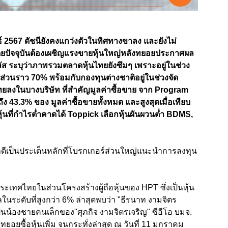
2567 ดัชนียังคงแกว่งตัวในทิศทางขาลง และยังไม่
โดยปัจจุบันต้องเผชิญแรงขายหุ้นใหญ่หลังทยอยประกาศผล
 ระบุว่าภาพรวมตลาดหุ้นไทยยังซึมๆ เพราะอยู่ในช่วง
่วนราว 70% พร้อมกับกองทุนต่างชาติอยู่ในช่วงจัด
ทยลงในบางบริษัท ที่สำคัญมูลค่าซื้อขาย จาก Program
งถึง 43.3% ของ มูลค่าซื้อขายทั้งหมด และสูงสุดเมื่อเทียบ
ันหุ้นที่กำไรต่ำคาดได้ Toppick เลือกหุ้นผันผวนต่ำ BDMS,
ันผลดีเป็นประเด็นหลักที่โบรกเกอร์ส่วนใหญ่แนะนำการลงทุน
ทศไทยในส่วนโครงสร้างผู้ถือหุ้นของ HPT ซึ่งเป็นหุ้น
ระดับที่สูงกว่า 6% ล่าสุดพบว่า "ธีรนาท งามจิตร
นน้องชายคนเล็กของ"ศุภกิจ งามจิตรเจริญ" ซีอีโอ บมจ.
มาทยอยซื้อหุ้นเพิ่ม จนกระทั่งล่าสุด ณ วันที่ 11 มกราคม