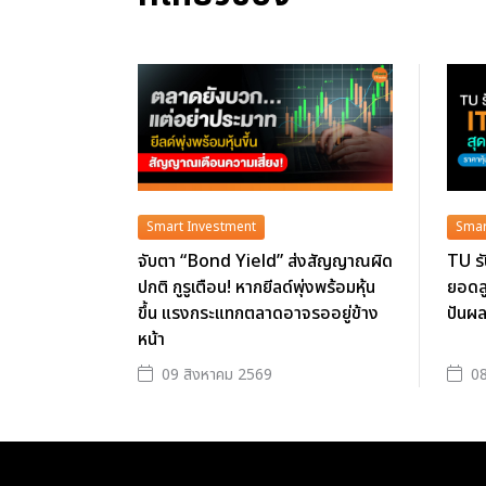
Smart Investment
Smar
จับตา “Bond Yield” ส่งสัญญาณผิด
TU รั
ปกติ กูรูเตือน! หากยีลด์พุ่งพร้อมหุ้น
ยอดลู
ขึ้น แรงกระแทกตลาดอาจรออยู่ข้าง
ปันผล
หน้า
09 สิงหาคม 2569
08