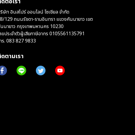
ิดต่อเรา
ริษัท อินสไปร์ ออนไลน์ โซเชียล จำกัด
8/129 ถนนรัชดา-รามอินทรา แขวงคันนายาว เขต
ันนายาว กรุงเทพมหานคร 10230
ลขประจำตัวผู้เสียภาษีอากร 0105561135791
ทร.
083 827 9833
ติดตามเรา