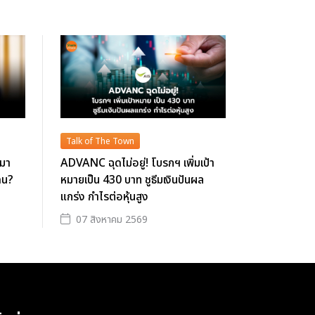
Talk of The Town
นมา
ADVANC ฉุดไม่อยู่! โบรกฯ เพิ่มเป้า
ดน?
หมายเป็น 430 บาท ชูธีมเงินปันผล
แกร่ง กำไรต่อหุ้นสูง
07 สิงหาคม 2569