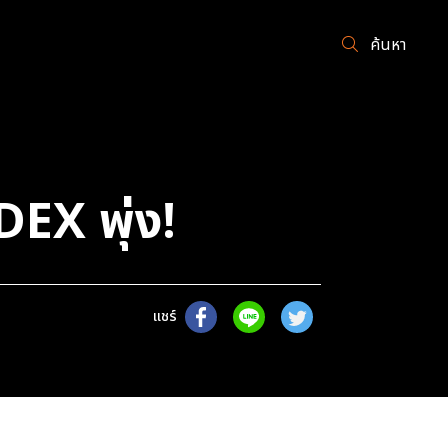
ค้นหา
EX พุ่ง!
แชร์