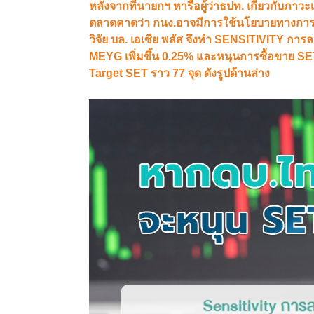
หลังจากที่นายกฯ หารือผู้ว่าธปท. เกี่ยวกับภาวะ
ตลาดคาดว่า กนง.อาจมีการใช้นโยบายทางการเงิน
วิจัย บล. เอเซีย พลัส จึงทำ SENSITIVITY กา
MEYG เพิ่มขึ้น 0.25% และหนุนการซื้อขาย SET
Target SET ราว 77 จุด ดังรูปด้านล่าง