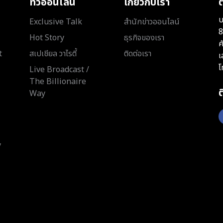
ทีวีออนไลน์
เกี่ยวกับเรา
ต
บ
Exclusive Talk
สำนักข่าวออนไลน์
8
Hot Story
ธุรกิจของเรา
ค
t
สเปเชียล วาไรตี้
ติดต่อเรา
เ
โ
Live Broadcast /
The Billionaire
Way
y