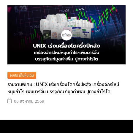
จับประเด็นหุ้นเด่น
รายงานพิเศษ : UNIX เร่งเครื่องโตครึ่งปีหลัง เครื่องจักรใหม่
หนุนกำไร-เพิ่มมาร์จิ้น บรรจุภัณฑ์มูลค่าเพิ่ม ปูทางกำไรโต
06 สิงหาคม 2569