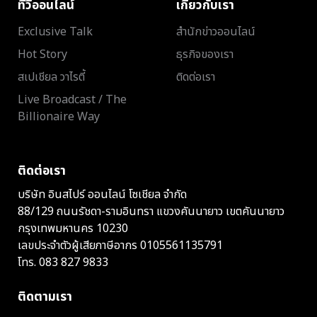
ทีวีออนไลน์
เกี่ยวกับเรา
Exclusive Talk
สำนักข่าวออนไลน์
Hot Story
ธุรกิจของเรา
สเปเชียล วาไรตี้
ติดต่อเรา
Live Broadcast / The
Billionaire Way
ติดต่อเรา
บริษัท อินสไปร์ ออนไลน์ โซเชียล จำกัด
88/129 ถนนรัชดา-รามอินทรา แขวงคันนายาว เขตคันนายาว
กรุงเทพมหานคร 10230
เลขประจำตัวผู้เสียภาษีอากร 0105561135791
โทร.
083 827 9833
ติดตามเรา