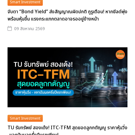
Smart Investment
จับตา “Bond Yield” ส่งสัญญาณผิดปกติ กูรูเตือน! หากยีลด์พุ่ง
พร้อมหุ้นขึ้น แรงกระแทกตลาดอาจรออยู่ข้างหน้า
09 สิงหาคม 2569
Smart Investment
TU รับทรัพย์ สองเด้ง! ITC-TFM สุดยอดลูกกตัญญู ราคาหุ้นวิ่ง