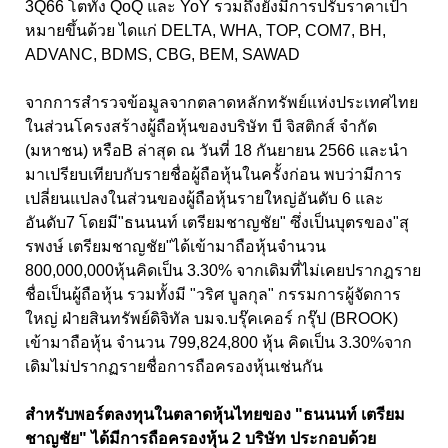
3Q66 โตทั้ง QoQ และ YoY รวมถึงยังมีการปรับราคาเป้า
หมายขึ้นด้วย ไดแก่ DELTA, WHA, TOP, COM7, BH,
ADVANC, BDMS, CBG, BEM, SAWAD
จากการสำรวจข้อมูลจากตลาดหลักทรัพย์แห่งประเทศไทย
ในส่วนโครงสร้างผู้ถือหุ้นของบริษัท บี จิสติกส์ จำกัด
(มหาชน) หรือB ล่าสุด ณ วันที่ 18 กันยายน 2566 และนำ
มาเปรียบเทียบกับรายชื่อผู้ถือหุ้นในครั้งก่อน พบว่ามีการ
เปลี่ยนแปลงในส่วนของผู้ถือหุ้นรายใหญ่อันดับ 6 และ
อันดับ7 โดยมี"ธนนนท์ เตรียมชาญชัย" ซึ่งเป็นบุตรของ"สุ
รพงษ์ เตรียมชาญชัย"ได้เข้ามาถือหุ้นจำนวน
800,000,000หุ้นคิดเป็น 3.30% จากเดิมที่ไม่เคยปรากฎราย
ชื่อเป็นผู้ถือหุ้น รวมทั้งมี "วริศ บูลกุล" กรรมการผู้จัดการ
ใหญ่ ฝ่ายสินทรัพย์ดิจิทัล บมจ.บรุ๊คเคอร์ กรุ๊ป (BROOK)
เข้ามาถือหุ้น จำนวน 799,824,800 หุ้น คิดเป็น 3.30%จาก
เดิมไม่ปรากฏรายชื่อการถือครองหุ้นเช่นกัน
สำหรับพอร์ตลงทุนในตลาดหุ้นไทยของ "ธนนนท์ เตรียม
ชาญชัย" ได้มีการถือครองหุ้น 2 บริษัท ประกอบด้วย