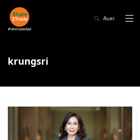
ค้นหา
krungsri