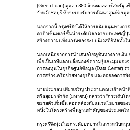
(Green Loan) มูลค่า 880 ล้านดอลลาร์สหรัฐ 
จังหวัดชลบุรี ซึ่งจะรองรับการพัฒนาศูนย์ข้
นอกจากนี้ กรุงศรียังได้ให้การสนับสนุนทางการเง
ดาต้าเซ็นเตอร์ชั้นนำระดับโลกจากประเทศญี่ป
สร้างความแข็งแกร่งของระบบนิเวศดิจิทัลทั้ง
นอกเหนือจากการนำเสนอโซลูชันทางการเงิน กรุ
เพื่อเป็นเวทีแลกเปลี่ยนองค์ความรู้และมุมมอง
การลงทุนในธุรกิจศูนย์ข้อมูล (Data Center) ร
การสร้างเครือข่ายทางธุรกิจ และต่อยอดการพัฒ
นายประกอบ เพียรเจริญ ประธานคณะเจ้าหน้าที
ศรีอยุธยา จำกัด (มหาชน) กล่าวว่า “การเติบโต
ขยายตัวเพิ่มขึ้น สอดคล้องกับแนวนโยบายของป
หนึ่งในโครงสร้างพื้นฐานสำคัญของประเทศ
กรุงศรีจึงมุ่งมั่นยกระดับบทบาทในการสนับสน