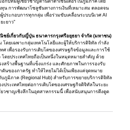
กับทีมผู้เชี่ยวชาญด้านดาต้าเซ็นเตอร์ในภูมิภาคโดย
เงินทุน การพัฒนาโซลูชันทางการเงินที่เหมาะสม ตลอดจน
ู้ประกอบการทุกกลุ่ม เพื่อร่วมขับเคลื่อนระบบนิเวศ AI
ะยะยาว”
ชย์เกี่ยวกับญี่ปุ่น ธนาคารกรุงศรีอยุธยา จำกัด (มหาชน)
 โดยเฉพาะกลุ่มเทคโนโลยีและผู้ให้บริการดิจิทัล กำลัง
ทศ เพื่อรองรับการเติบโตของเศรษฐกิจข้อมูลและการใช้
เร็ว โดยประเทศไทยถือเป็นหนึ่งในหมุดหมายสำคัญ ด้วย
ครงสร้างพื้นฐานที่แข็งแกร่ง และศักยภาพในการรองรับ
ันของภาครัฐ ทำให้ไทยไม่ได้เป็นเพียงแค่จุดหมาย
ับภูมิภาค (Regional Hub) สำหรับการขยายบริการดิจิทัล
องประเทศไทยต่อการเติบโตของเศรษฐกิจดิจิทัลในระยะ
ชี่ยวชาญเชิงลึกในอุตสาหกรรมนี้ เพื่อสนับสนุนการดึงดูด