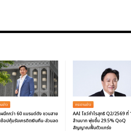
นข่าว
กระดานข่าว
ผนึกกว่า 60 แบรนด์ดัง ชวนสาย
AAI โชว์กำไรสุทธิ Q2/2569 ที่
นช้อปคุ้มรับเครดิตเงินคืน-ส่วนลด
ล้านบาท พุ่งขึ้น 29.5% QoQ
สัญญาณฟื้นตัวแกร่ง