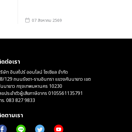
07 สิงหาคม 2569
ิดต่อเรา
ริษัท อินสไปร์ ออนไลน์ โซเชียล จำกัด
8/129 ถนนรัชดา-รามอินทรา แขวงคันนายาว เขต
ันนายาว กรุงเทพมหานคร 10230
ลขประจำตัวผู้เสียภาษีอากร 0105561135791
ทร.
083 827 9833
ติดตามเรา