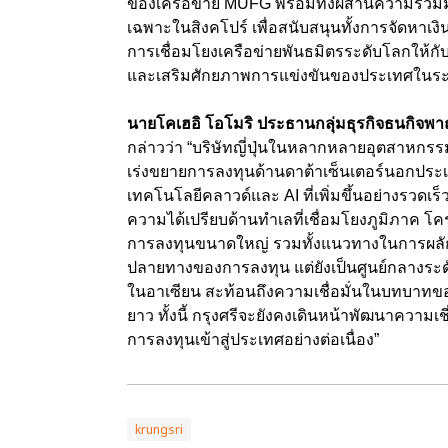
ของเครือข่าย MUFG พร้อมทั้งผสานความร่วมมือ
เฉพาะในสิงคโปร์ เพื่อสนับสนุนทั้งการจัดหา
การเชื่อมโยงเครือข่ายพันธมิตรระดับโลกให้กับผ
และเสริมศักยภาพการแข่งขันของประเทศในร
นายโคเฮอิ โอโมริ ประธานกลุ่มธุรกิจธนกิจพาณิ
กล่าวว่า “บริษัทญี่ปุ่นในหลากหลายอุตสาหกรรม
เร่งขยายการลงทุนด้านดาต้าเซ็นเตอร์นอกประเ
เทคโนโลยีคลาวด์และ AI ที่เพิ่มขึ้นอย่างรวด
ความได้เปรียบด้านทำเลที่เชื่อมโยงภูมิภาค โ
การลงทุนขนาดใหญ่ รวมทั้งแนวทางในการผลักด
ปลายทางของการลงทุน แต่ยังเป็นศูนย์กลางระด
ในอาเซียน สะท้อนถึงความเชื่อมั่นในบทบาทข
ยาว ทั้งนี้ กรุงศรีจะยังคงเดินหน้าพัฒนาความเ
การลงทุนเข้าสู่ประเทศอย่างต่อเนื่อง”
krungsri