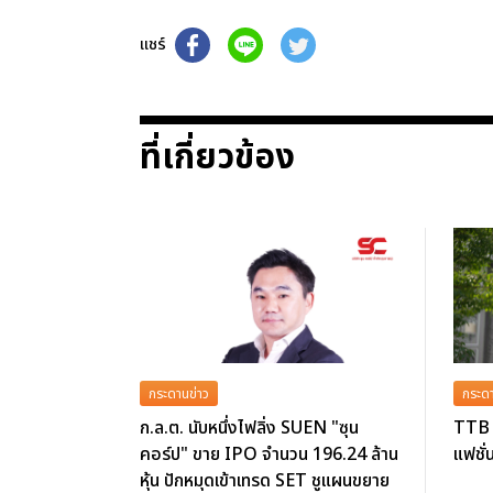
แชร์
ที่เกี่ยวข้อง
กระดานข่าว
กระดา
ก.ล.ต. นับหนึ่งไฟลิ่ง SUEN "ซุน
TTB 
คอร์ป" ขาย IPO จำนวน 196.24 ล้าน
แฟชั่
หุ้น ปักหมุดเข้าเทรด SET ชูแผนขยาย