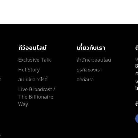
ทีวีออนไลน์
เกี่ยวกับเรา
ต
บ
Exclusive Talk
สำนักข่าวออนไลน์
8
Hot Story
ธุรกิจของเรา
ค
t
สเปเชียล วาไรตี้
ติดต่อเรา
เ
โ
Live Broadcast /
The Billionaire
Way
y