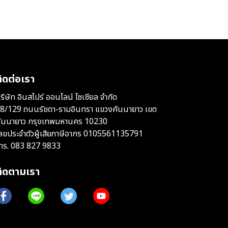
ิดต่อเรา
ริษัท อินสไปร์ ออนไลน์ โซเชียล จำกัด
8/129 ถนนรัชดา-รามอินทรา แขวงคันนายาว เขต
ันนายาว กรุงเทพมหานคร 10230
ลขประจำตัวผู้เสียภาษีอากร 0105561135791
ทร.
083 827 9833
ติดตามเรา